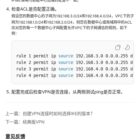
说
IPsec策略与数据中心远端的配置不一致。
明
检查ACL是否配置正确。
假设您的数据中心的子网为192.168.3.0/24和192.168.4.0/24，VPC下的子
快
网为192.168.1.0/24和192.168.2.0/24，则您在数据中心或局域网中的ACL
速
应对您的每一个数据中心子网配置允许VPC下的子网通信的规则，如下
例：
入
门
用
rule 1 permit ip 
source
 192.168.3.0 0.0.0.255 des
rule 2 permit ip 
source
 192.168.3.0 0.0.0.255 des
户
rule 3 permit ip 
source
 192.168.4.0 0.0.0.255 des
指
rule 4 permit ip 
source
 192.168.4.0 0.0.0.255 des
南
管
配置完成后检查VPN是否连接，从两侧测试ping是否正常。
理
员
指
上一篇：创建VPN连接时如何选择IKE的版本？
南
下一篇：经典版VPN
最
意见反馈