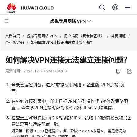
虚拟专用网络 VPN
文档首页
/
虚拟专用网络 VPN
/
用户指南（安卡拉区域）
/
常见问题
/
企业版VPN
/
如何解决VPN连接无法建立连接问题？
最
如何解决VPN连接无法建立连接问题？
新
动
更新时间：
2024-12-20 GMT+08:00
态
登录管理控制台，进入“虚拟专用网络 > 企业版-VPN连接”页
产
面。
品
在VPN连接列表中，单击目标VPN连接“操作”列的“修改策略配
介
置”，查看该VPN连接对应的IKE策略和IPsec策略详情。
绍
检查云上VPN连接中的IKE策略和IPsec策略中的协商模式和加密
计
算法是否与远端配置一致。
费
如果第一阶段IKE SA已经建立，第二阶段IPsec SA未建立，常见情况为