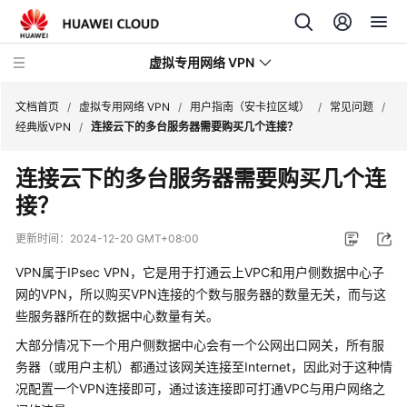
虚拟专用网络 VPN
文档首页
/
虚拟专用网络 VPN
/
用户指南（安卡拉区域）
/
常见问题
/
经典版VPN
/
连接云下的多台服务器需要购买几个连接？
最
连接云下的多台服务器需要购买几个连
新
接？
动
态
更新时间：
2024-12-20 GMT+08:00
产
VPN属于IPsec VPN，它是用于打通云上VPC和用户侧数据中心子
品
网的VPN，所以购买VPN连接的个数与服务器的数量无关，而与这
介
些服务器所在的数据中心数量有关。
绍
大部分情况下一个用户侧数据中心会有一个公网出口网关，所有服
务器（或用户主机）都通过该网关连接至Internet，因此对于这种情
计
费
况配置一个VPN连接即可，通过该连接即可打通VPC与用户网络之