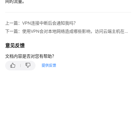
说
间的流量。
明
快
上一篇：VPN连接中断后会通知我吗？
速
下一篇：使用VPN会对本地网络造成哪些影响，访问云端主机在路由上会有哪些变化？
入
门
意见反馈
用
文档内容是否对您有帮助？
户
提供反馈
指
南
管
理
员
指
南
最