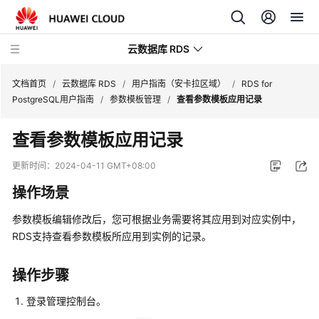
云数据库 RDS
文档首页
/
云数据库 RDS
/
用户指南（安卡拉区域）
/
RDS for
PostgreSQL用户指南
/
参数模板管理
/
查看参数模板应用记录
查看参数模板应用记录
产
更新时间：
2024-04-11 GMT+08:00
品
操作场景
介
绍
参数模板编辑修改后，您可根据业务需要将其应用到对应实例中，
RDS支持查看参数模板所应用到实例的记录。
计
费
操作步骤
说
明
登录管理控制台。