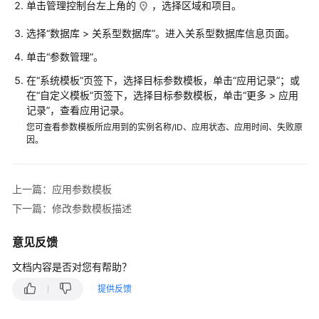
单击管理控制台左上角的
，选择区域和项目。
快
速
选择
“
数据库
>
关系型数据库
”
。进入关系型数据库信息页面。
入
门
单击“参数管理”。
在
“系统模板”
页签下，选择目标参数模板，单击“应用记录”；或
内
在
“自定义模板”
页签下，选择目标参数模板，单击“更多 > 应用
核
记录”，查看应用记录。
介
您可查看参数模板所应用到的实例名称/ID、应用状态、应用时间、失败原
绍
因。
用
户
上一篇：应用参数模板
指
下一篇：修改参数模板描述
南
意见反馈
最
佳
文档内容是否对您有帮助？
实
提供反馈
践