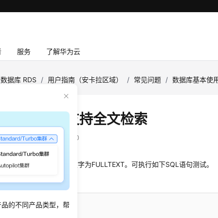
者
服务
了解华为云
数据库 RDS
/
用户指南（安卡拉区域）
/
常见问题
/
数据库基本使
QL 8.0是否支持全文检索
：
2024-04-11 GMT+08:00
0
版本支持
全文检索
，关键字为
FULLTEXT
。可执行如下SQL语句测试。
产品的不同产品类型，帮
TABLE
 ARTICLE (
