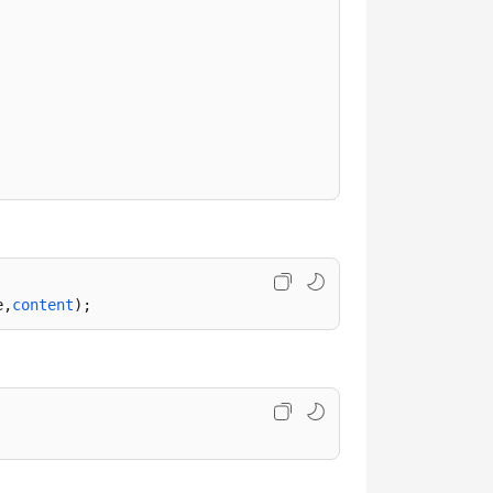
e,
content
);