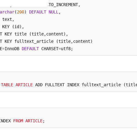
unsigned 
NOT
NULL
 AUTO_INCREMENT, 

archar
(
200
) 
DEFAULT
NULL
, 

 KEY (id), 

T KEY title (title,content),

T KEY fulltext_article (title,content)

E
=
InnoDB 
DEFAULT
 CHARSET
=
utf8;
引
 
TABLE
ARTICLE
 ADD FULLTEXT INDEX fulltext_article (titl
引
INDEX 
FROM
ARTICLE
;