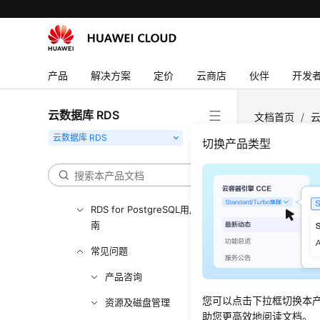
用户指南（吉隆坡区域）
API参考（吉隆坡区域）
用户指南（安卡拉区域）
产品
解决方案
定价
云商店
伙伴
开发
产品介绍
云数据库 RDS
RDS for MySQL快速入门
文档首页
/
云
RDS for PostgreSQL快速入
切换产品类型
门
MyS
RDS for MySQL用户指南
更新时间
RDS for PostgreSQL用户指
南
MySQL 8.
常见问题
创建表
产品咨询
您可以点击下拉框切换本
资源及磁盘管理
CREATE
助您更高效地阅读文档。