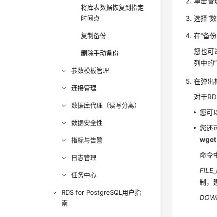
单击管
将库表数据恢复到指定
时间点
选择
“
数
复制备份
在
“备份
您也可
删除手动备份
列中的
参数模板管理
在弹出
连接管理
对于RD
数据库代理（读写分离）
您可
数据安全性
您还
wget
指标与告警
命令
日志管理
FILE
任务中心
制，
RDS for PostgreSQL用户指
DOW
南