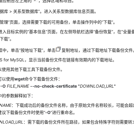
理控制台左上角的
，选择区域和项目。
据库
>
关系型数据库
”
。进入关系型数据库信息页面。
管理”
页面，选择需要下载的可用备份，单击操作列中的“下载”。
进入目标实例的
“基本信息”
页面，在左侧导航栏选择
“备份恢复”
，在
“全量
“下载”
。
框中，单击“按地址下载”，单击
复制地址，通过下载地址下载备份文件
S for MySQL，显示当前备份文件在链接有效期内的下载地址。
以使用其他下载工具下载备份文件。
可以使用
wget
命令下载备份文件：
 -O
FILE_NAME
--no-check-certificate
"
DOWNLOAD_URL
"
中的参数解释如下：
_NAME
：下载成功后的备份文件名称，由于原始文件名称较长，可能会超
建议下载备份文件时使用“
-O
”进行重命名。
NLOAD_URL
：需下载的备份文件所在路径，如果包含特殊字符则需要转