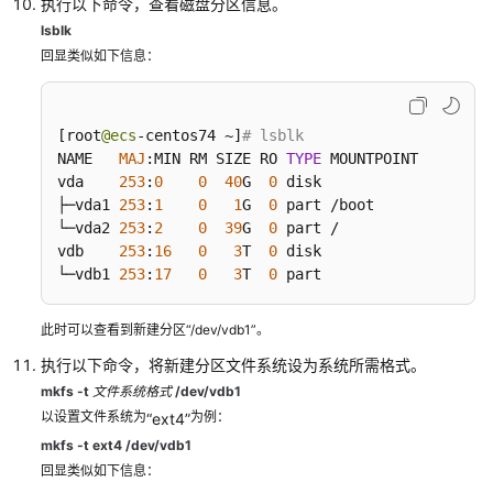
执行以下命令，查看磁盘分区信息。
数
lsblk
据
回显类似如下信息：
盘
场
景
及
[
root
@ecs
-centos74 ~
]
# lsblk
磁
NAME   
MAJ
:
MIN RM SIZE RO 
TYPE
 MOUNTPOINT

vda    
253
盘
:
0
0
40
G  
0
 disk

├─vda1 
253
:
1
0
1
G  
0
 part /boot

分
└─vda2 
253
:
2
0
39
G  
0
 part /

区
vdb    
253
:
16
0
3
T  
0
 disk

形
└─vdb1 
253
:
17
0
3
T  
0
 part
式
介
绍
此时可以查看到新建分区“/dev/vdb1”。
执行以下命令，将新建分区文件系统设为系统所需格式。
初
mkfs
-t
文件系统格式
/dev/vdb1
始
以设置文件系统为
为例：
“ext4”
化
mkfs -t ext4 /dev/vdb1
Windows
回显类似如下信息：
数