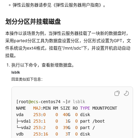
弹性云服务器请参见《弹性云服务器用户指南》。
常
见
划分分区并挂载磁盘
问
题
本操作以该场景为例，当
弹性云服务器
挂载了一块新的数据盘时，
采用parted分区工具为数据盘设置分区，分区形式设置为GPT，文
视
件系统设为ext4格式，挂载在“/mnt/sdc”下，并设置开机启动自动
频
挂载。
帮
助
执行以下命令，查看新增数据盘。
lsblk
产
回显类似如下信息：
品
术
语
[
root
@ecs
-centos74 ~
]
# lsblk
NAME   
MAJ
:
MIN RM SIZE RO 
TYPE
 MOUNTPOINT

更
vda    
253
:
0
0
40
G  
0
 disk

多
├─vda1 
253
:
1
0
1
G  
0
 part /boot

文
└─vda2 
253
:
2
0
39
G  
0
 part /

档
vdb    
253
:
16
0
3
T  
0
 disk