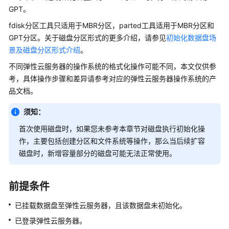
入
GPT。
门
fdisk分区工具只适用于MBR分区，parted工具适用于MBR分区和
用
GPT分区。关于磁盘分区形式的更多介绍，请参见
初始化数据盘场
户
景及磁盘分区形式介绍
。
指
不同
弹性云服务器
的操作系统的格式化操作可能不同，本文仅供参
南
考，具体操作步骤和差异请参考对应的
弹性云服务器
操作系统的产
品文档。
最
佳
须知：
实
践
首次使用磁盘时，如果您未参考本章节对磁盘执行初始化操
作，主要包括创建分区和文件系统等操作，那么当后续扩容
API
磁盘时，新增容量部分的磁盘可能无法正常使用。
参
考
前提条件
SDK
已挂载数据盘至
弹性云服务器
，且该数据盘未初始化。
参
考
已登录
弹性云服务器
。