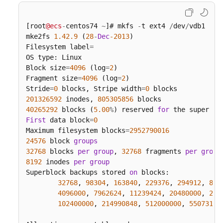
据
盘
（Windows
[root
@ecs
-
centos74 
~
]# mkfs 
-
t ext4 
/
dev
/
vdb1

2008）
mke2fs 
1.42
.9
 (
28
-
Dec
-2013
)

Filesystem label
=
OS type: Linux

初
Block size
=
4096
 (log
=
2
)

始
Fragment size
=
4096
 (log
=
2
)

化
Stride
=
0
 blocks, Stripe width
=
0
Windows
201326592
 inodes, 
805305856
数
40265292
 blocks (
5.00
%
) reserved 
for
 the super 
us
据
First
 data block
=
0
盘
Maximum filesystem blocks
=
2952790016
（Windows
24576
 block 
groups
2019）
32768
 blocks 
per
group
, 
32768
 fragments 
per
group
8192
 inodes 
per
group
初
Superblock backups stored 
on
 blocks:

始
32768
, 
98304
, 
163840
, 
229376
, 
294912
, 
819
化
4096000
, 
7962624
, 
11239424
, 
20480000
, 
238
Linux
102400000
, 
214990848
, 
512000000
, 
55073177
数