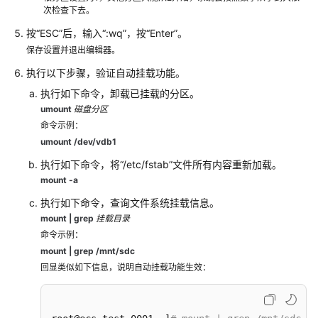
快
次检查下去。
照
按“ESC”后，输入“:wq”，按“Enter”。
保存设置并退出编辑器。
管
理
执行以下步骤，验证自动挂载功能。
云
执行如下命令，卸载已挂载的分区。
硬
umount
磁盘分区
盘
命令示例：
过
umount /dev/vdb1
户
执行如下命令，将“/etc/fstab”文件所有内容重新加载。
查
mount -a
看
执行如下命令，查询文件系统挂载信息。
云
mount
|
grep
挂载目录
硬
命令示例：
盘
mount
|
grep
/mnt/sdc
监
回显类似如下信息，说明自动挂载功能生效：
控
数
据