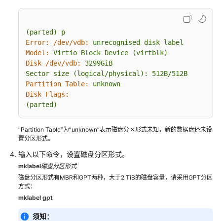
用
(parted)
户
p
Error: /dev/vdb:
unrecognised
disk
label
指
Model:
Virtio
Block
Device
(virtblk)
南
Disk /dev/vdb:
3299GiB
(巴
Sector
size
(logical/physical):
512B/512B
黎
Partition Table:
unknown
区
Disk Flags:
域)
(parted)
API
“Partition Table”为“unknown”表示磁盘分区形式未知，新的数据盘还未设
参
置分区形式。
考
(巴
输入以下命令，设置磁盘分区形式。
黎
mklabel
磁盘分区形式
区
磁盘分区形式有MBR和GPT两种，大于2 TiB的磁盘容量，请采用GPT分区
域)
方式：
mklabel gpt
用
须知：
户