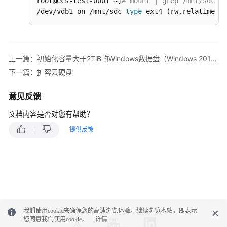
root@ecs-test-0001 ~]
# mount | grep /mnt/sdc
/dev/vdb1 on /mnt/sdc 
type
 ext4 (rw,relatime,da
管
理
配
额
上一篇：初始化容量大于2TiB的Windows数据盘（Windows 2012）
常
下一篇：扩容云硬盘
见
问
意见反馈
题
文档内容是否对您有帮助？
附
提供反馈
录
修
订
记
录
我们使用cookie来确保您的高速浏览体验。继续浏览本站，即表示
API
您同意我们使用cookie。
详情