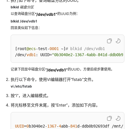
执行如下命令，查询磁盘分区的UUID。
容
blkid
磁盘分区
云
以查询磁盘分区
的UUID为例：
“/dev/vdb1”
硬
blkid /dev/vdb1
盘
回显类似如下信息：
卸
载
云
[
root
@ecs
-test-
0001
 ~
]
# blkid /dev/vdb1
硬
/dev/
vdb1
:
 UUID
=
"0b3040e2-1367-4abb-841d-ddb0b926
盘
记录下回显中磁盘分区
的UUID，方便后续步骤使用。
“/dev/vdb1”
删
执行以下命令，使用VI编辑器打开“fstab”文件。
除
云
vi /etc/fstab
硬
按“i”，进入编辑模式。
盘
将光标移至文件末尾，按“Enter”，添加如下内容。
管
理
权
UUID
=
0
b3040e2-
1367
-
4
abb-
841
d-ddb0b92693df /mnt/sd