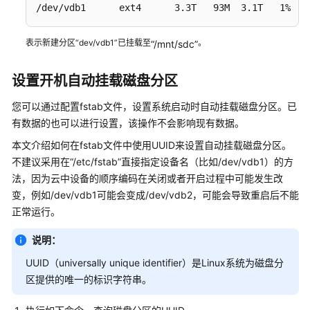
/dev/vdb1      ext4      3.3T   93M  3.1T   1% /m
盘
（Windows
2012）
表示新建分区“dev/vdb1”已挂载至
。
“/mnt/sdc”
初
设置开机自动挂载磁盘分区
始
化
您可以通过配置fstab文件，设置
系统启动时自动挂载磁盘分区。已
容
有数据的
也可以进行设置，该操作不会影响现有数据。
量
本文介绍如何在fstab文件中使用UUID来设置自动挂载磁盘分区。
大
不建议采用在“/etc/fstab”直接指定设备名（比如/dev/vdb1）的方
于
法，因为云中设备的顺序编码在关闭或者开启
2TiB
过程中可能发生改
的
变，例如/dev/vdb1可能会变成/dev/vdb2，可能会导致
重启后不能
Linux
正常运行。
数
据
说明：
盘
UUID（universally unique identifier）是Linux系统为磁盘分
（parted）
区提供的唯一的标识字符串。
扩