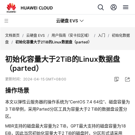
云硬盘 EVS
文档首页
/
云硬盘 EVS
/
用户指南（安卡拉区域）
/
入门
/
初始化数据
盘
/
初始化容量大于2TiB的Linux数据盘（parted）
最
初始化容量大于2TiB的Linux数据盘
新
（parted）
动
态
更新时间：
2024-04-15 GMT+08:00
产
操作场景
品
介
本文以
弹性云服务器
的操作系统为“CentOS 7.4 64位”、磁盘容量为
绍
3 TiB举例，采用Parted分区工具为容量大于2 TiB的数据盘设置分
区。
快
MBR支持的磁盘最大容量为2 TiB，GPT最大支持的磁盘容量为18
速
EiB，因此当您初始化容量大于2 TiB的磁盘时，分区形式请采用