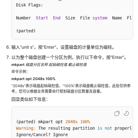
南
Disk Flags:

（安
卡
Number  
Start
End
  Size  File 
system
  Name  Flags
拉
(parted)
区
域）
输入“unit s”，按“Enter”，设置磁盘的计量单位为磁柱。
简
以为整个磁盘创建一个分区为例，执行以下命令，按“Enter”。
介
mkpart
磁盘分区名称
起始磁柱值
截止磁柱
值
命令示例：
入
mkpart opt 2048s 100%
门
“2048s”表示磁盘起始磁柱值，“100%”表示磁盘截止磁柱值，此处仅供参
考，您可以根据业务需要自行规划磁盘分区数量及容量。
入
回显类似如下信息：
门
流
程
(parted) mkpart opt 
2048s
100%
Warning:
 The resulting partition 
is
not
 properly 
创
Ignore/Cancel? Ignore 
建