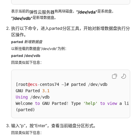
用
表示当前的
有两块磁盘，
是系统盘，
弹性云服务器
“/dev/vda”
户
是新增数据盘。
“/dev/vdb”
指
南
执行以下命令，进入parted分区工具，开始对新增数据盘执行分
（阿
区操作。
布
parted
新增数据盘
扎
以新挂载的数据盘“/dev/vdb”为例：
比
parted /dev/vdb
区
回显类似如下信息：
域）
API
[root
@ecs
-
centos74 
~
]# parted 
/
dev
/
vdb

参
GNU Parted 
3.1
考
Using
/
dev
/
vdb

（阿
Welcome 
to
 GNU Parted
!
 Type 
'help'
to
view
 a list
布
(parted)
扎
比
输入“p”，按“Enter”，查看当前磁盘分区形式。
区
回显类似如下信息：
域）