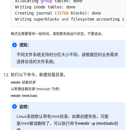
据
Allocating 
group
 tables: done

盘
Writing inode tables: done

Creating journal (
（fdisk）
32768
 blocks): done

Writing superblocks 
and
 filesystem accounting inf
初
始
格式化需要等待一段时间，请观察系统运行状态，不要退出。
化
须知：
Linux
数
不同文件系统支持的分区大小不同，请根据您的业务需求
据
选择合适的文件系统。
盘
（parted）
执行以下命令，新建挂载目录。
mkdir
挂载目录
初
以新建挂载目录“/mnt/sdc”为例：
始
mkdir /mnt/sdc
化
容
说明：
量
Linux系统默认带有/mnt目录，如果创建失败，可能
大
于
是/mnt被误删除了，可以执行命令
mkdir -p /mnt/sdc
创
2TiB