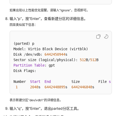
云
硬
如果出现以上性能优化提醒，请输入“Ignore”，忽视即可。
盘
输入“p”，按“Enter”，查看新建分区的详细信息。
回显类似如下信息：
挂
载
云
(parted) p

硬
Model: Virtio Block Device (virtblk)

盘
Disk 
/
dev
/
vdb: 
6442450944
s

Sector size (logical
/
physical): 
512
B
/
512
初
Partition
Table
: gpt

始
Disk Flags:

化
数
Number  
Start
End
          Size         File 
sys
据
1
2048
s  
6442448895
s  
6442446848
s          
盘
表示新建分区“dev/vdb1”的详细信息。
初
始
输入“q”，按“Enter”，退出parted分区工具。
化