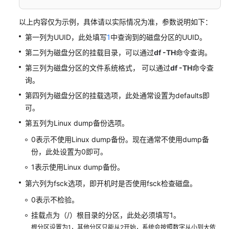
限
以上内容仅为示例，具体请以实际情况为准，参数说明如下：
管
第一列为UUID，此处填写
1
中查询到的磁盘分区的UUID。
理
共
第二列为磁盘分区的挂载目录，可以通过
df -TH
命令查询。
享
第三列为磁盘分区的文件系统格式， 可以通过
df -TH
命令查
云
询。
硬
盘
第四列为磁盘分区的挂载选项，此处通常设置为defaults即
可。
管
第五列为Linux dump备份选项。
理
0表示不使用Linux dump备份。现在通常不使用dump备
备
份，此处设置为0即可。
份
云
1表示使用Linux dump备份。
硬
第六列为fsck选项，即开机时是否使用fsck检查磁盘。
盘
0表示不检验。
管
挂载点为（/）根目录的分区，此处必须填写1。
理
根分区设置为1，其他分区只能从2开始，系统会按照数字从小到大依