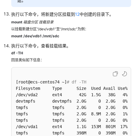
建。
的
Windows
执行以下命令，将新建分区挂载到
12
中创建的目录下。
数
mount
磁盘分区
挂载目录
据
以挂载新建分区“/dev/vdb1”至“/mnt/sdc”为例：
盘
mount /dev/vdb1 /mnt/sdc
（Windows
执行以下命令，查看挂载结果。
2008）
df -TH
初
回显类似如下信息：
始
化
容
[root@ecs-centos74 ~]
# df -TH
量
Filesystem     Type      Size  Used Avail Use% Mou
大
/dev/vda2      ext4       42G  1.5G   38G   4% /

于
devtmpfs       devtmpfs  2.0G     0  2.0G   0% /de
2TiB
tmpfs          tmpfs     2.0G     0  2.0G   0% /de
的
tmpfs          tmpfs     2.0G  8.9M  2.0G   1% /ru
Windows
tmpfs          tmpfs     2.0G     0  2.0G   0% /sy
/dev/vda1      ext4      1.1G  153M  801M  17% /bo
数
tmpfs          tmpfs     398M     0  398M   0% /ru
据