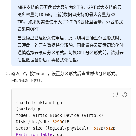
指
MBR支持的云硬盘最大容量为2 TiB，GPT最大支持的云
南
硬盘容量为18 EiB，当前数据盘支持的最大容量为32
（吉
TiB，如果您需要使用大于2 TiB的云硬盘容量，分区形式
隆
请采用GPT。
坡
当云硬盘已经投入使用后，此时切换云硬盘分区形式时，
区
云硬盘上的原有数据将会清除，因此请在云硬盘初始化时
域）
谨慎选择云硬盘分区形式。切换GPT分区形式前，请对云
API
硬盘数据备份后，再格式化硬盘。
参
考
输入“p”，按“Enter”，设置分区形式后查看磁盘分区形式。
（吉
回显类似如下信息：
隆
坡
区
(parted) mklabel gpt

域）
(parted) p

Model: Virtio Block Device (virtblk)

用
Disk 
/
dev
/
vdb: 
3299
GiB

户
Sector size (logical
/
physical): 
512
B
/
512
指
Partition
Table
: gpt
