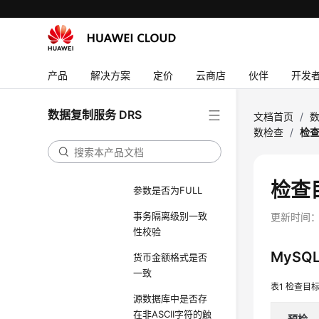
校验
源数据库是否处于
备机状态
产品
解决方案
定价
云商店
伙伴
开发
校验源数据库参数
log_slave_updates
数据复制服务 DRS
文档首页
/
数
源库与目标库的
数检查
/
检查
BLOCK_SIZE参数值
是否相同
binlog_row_image
检查目
参数是否为FULL
事务隔离级别一致
更新时间
性校验
MySQ
货币金额格式是否
一致
表1
检查目标库
源数据库中是否存
在非ASCII字符的触
预检