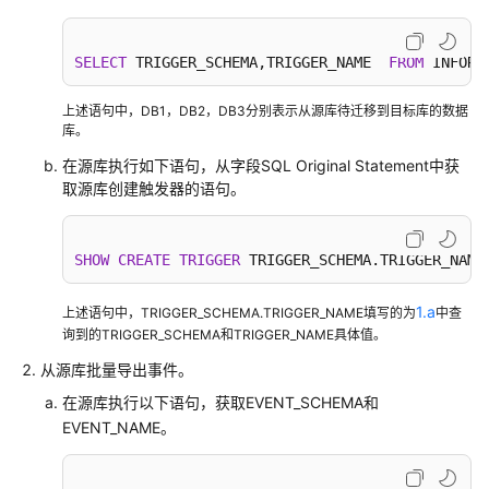
说
明
SELECT
 TRIGGER_SCHEMA,TRIGGER_NAME  
FROM
 INFORM
快
速
上述语句中，DB1，DB2，DB3分别表示从源库待迁移到目标库的数据
入
库。
门
在源库执行如下语句，从字段SQL Original Statement中获
取源库创建触发器的语句。
用
户
指
SHOW
CREATE
TRIGGER
 TRIGGER_SCHEMA.TRIGGER_NAME
南
1.a
上述语句中，TRIGGER_SCHEMA.TRIGGER_NAME填写的为
中查
最
询到的TRIGGER_SCHEMA和TRIGGER_NAME具体值。
佳
实
从源库批量导出事件。
践
在源库执行以下语句，获取EVENT_SCHEMA和
EVENT_NAME。
安
全