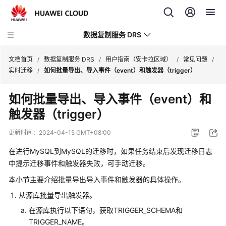
数据复制服务 DRS
文档首页
/
数据复制服务 DRS
/
用户指南（安卡拉区域）
/
常见问题
/
实时迁移
/
如何批量导出、导入事件（event）和触发器（trigger）
最
如何批量导出、导入事件（event）和
新
触发器（trigger）
动
态
更新时间：
2024-04-15 GMT+08:00
产
在进行MySQL到MySQL的迁移时，如果任务结束后发现迁移日志
品
中提示迁移事件和触发器失败，可手动迁移。
介
本小节主要介绍批量导出导入事件和触发器的具体操作。
绍
从源库批量导出触发器。
计
在源库执行以下语句，获取TRIGGER_SCHEMA和
费
TRIGGER_NAME。