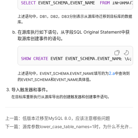
白
SELECT
 EVENT_SCHEMA,EVENT_NAME  
FROM
 INFORMATIO
皮
书
上述语句中，DB1，DB2，DB3分别表示从源库待迁移到目标库的数据
库。
API
在源库执行如下语句，从字段SQL Original Statement中获
参
取源库创建事件的语句。
考
SDK
SHOW
CREATE
 EVENT EVENT_SCHEMA.EVENT_NAME \G;
参
考
2.a
上述语句中，EVENT_SCHEMA.EVENT_NAME填写的为
中查询到
的EVENT_SCHEMA和EVENT_NAME具体值。
常
导入触发器和事件。
见
问
在目标库重新执行从源库导出的创建触发器和创建事件语句。
题
故
上一篇：低版本迁移至MySQL 8.0，应该注意哪些问题
障
下一篇：源库参数lower_case_table_names=1时，为什么不允许迁移包含大写字母的库或者表
排