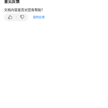
说
意见反馈
明
文档内容是否对您有帮助？
快
提供反馈
速
入
门
用
户
指
南
最
佳
实
践
安
全