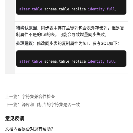
白
皮
alter
table
 schema.table replica 
identity
full
;
书
API
待确认原因
：同步表中存在主键列包含表外存储列，但是复
参
制属性不是的full的表，可能会导致增量同步失败。
考
处理建议
：修改同步表的复制属性为full，参考SQL如下：
SDK
参
alter
table
 schema.table replica 
identity
full
;
考
常
见
问
上一篇：字符集兼容性检查
题
下一篇：源库和目标库的字符集是否一致
故
意见反馈
障
排
文档内容是否对您有帮助？