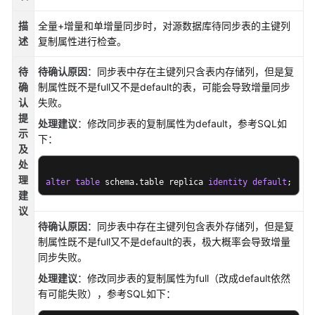
说
明
描
全量+增量和单增量同步时，对源数据库待同步表的主键列
述
复制属性进行检查。
快
速
待
待确认原因
：同步表中存在主键列只含表内存储列，但是复
入
确
制属性既不是full又不是default的表，可能会导致增量同步
门
认
失败。
提
处理建议
：修改同步表的复制属性为default，参考SQL如
用
示
下：
户
及
指
处
南
理
alter
table
 schema.table replica 
identity
default
;
建
最
议
佳
待确认原因
：同步表中存在主键列包含表外存储列，但是复
实
制属性既不是full又不是default的表，极大概率会导致增量
践
同步失败。
处理建议
：修改同步表的复制属性为full（改成default依然
安
有可能失败），参考SQL如下：
全