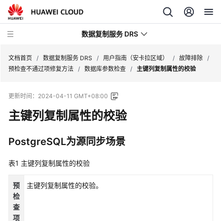
数据复制服务 DRS
文档首页
/
数据复制服务 DRS
/
用户指南（安卡拉区域）
/
故障排除
/
预检查不通过项修复方法
/
数据库参数检查
/
主键列复制属性的校验
最
更新时间：
2024-04-11 GMT+08:00
新
动
主键列复制属性的校验
态
PostgreSQL为源同步场景
产
品
表1
主键列复制属性的校验
介
绍
预
主键列复制属性的校验。
检
计
查
费
项