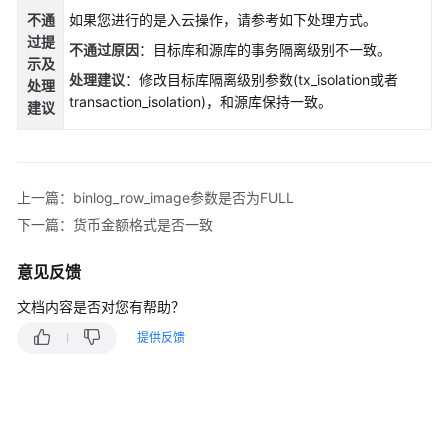
说
不通
如果您进行的是入云操作，请参考如下处理方式。
明
过提
不通过原因
：目标库和源库的事务隔离级别不一致。
示
及
快
处理建议
：修改目标库隔离级别参数(tx_isolation或者
处理
速
transaction_isolation)，和源库保持一致。
建议
入
门
用
上一篇：binlog_row_image参数是否为FULL
户
下一篇：货币金额格式是否一致
指
南
意见反馈
最
文档内容是否对您有帮助？
佳
实
提供反馈
践
安
全