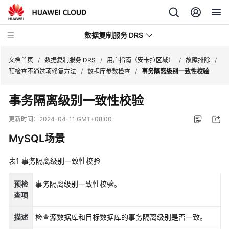
数据复制服务 DRS
文档首页
/
数据复制服务 DRS
/
用户指南（安卡拉区域）
/
故障排除
/
预检查不通过项修复方法
/
数据库参数检查
/
事务隔离级别一致性校验
最
事务隔离级别一致性校验
新
动
更新时间：
2024-04-11 GMT+08:00
态
MySQL场景
产
表1
品
事务隔离级别一致性校验
介
绍
预检
事务隔离级别一致性校验。
查项
计
描述
检查源数据库和目标数据库的事务隔离级别是否一致。
费