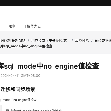
者
服务
了解华为云
据复制服务 DRS
/
用户指南（安卡拉区域）
/
故障排除
/
预检查不
库sql_mode中no_engine值检查
sql_mode中no_engine值检查
：
2024-04-11 GMT+08:00
QL迁移和同步场景
l_mode中no_engine值检查
目标库sql_mode中no_engine值检查。