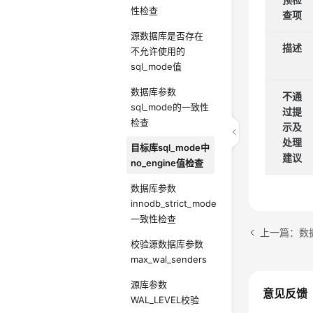
性检查
查项
源数据库是否存在
描述
不允许使用的
sql_mode值
数据库参数
不通
sql_mode的一致性
过提
检查
示
及
处理
目标库sql_mode中
建议
no_engine值检查
数据库参数
innodb_strict_mode
一致性检查
上一篇：数据
校验源数据库参数
max_wal_senders
源库参数
意见反馈
WAL_LEVEL校验