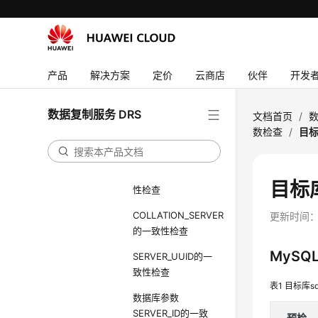
源数据库参数
server_id是否符合
增量迁移要求
源数据库和目标数
产品
解决方案
定价
云商店
伙伴
开发
据库表名大小写敏
感性检查
数据复制服务 DRS
文档首页
/
数
源数据库中是否存
数检查
/
目标
在非ASCII字符的对
象名称
TIME_ZONE的一致
目标库
性检查
COLLATION_SERVER
更新时间
的一致性检查
MyS
SERVER_UUID的一
致性检查
表1
目标库sq
数据库参数
SERVER_ID的一致
预检