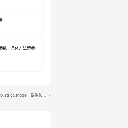
含
tion参数，具体方法请参
下一篇：数据库参数innodb_strict_mode一致性检查