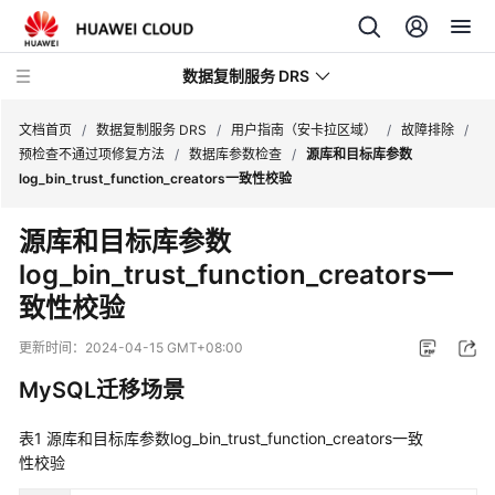
数据复制服务 DRS
文档首页
/
数据复制服务 DRS
/
用户指南（安卡拉区域）
/
故障排除
/
预检查不通过项修复方法
/
数据库参数检查
/
源库和目标库参数
log_bin_trust_function_creators一致性校验
最
新
源库和目标库参数
动
log_bin_trust_function_creators一
态
致性校验
产
品
更新时间：
2024-04-15 GMT+08:00
介
MySQL迁移场景
绍
表1
源库和目标库参数log_bin_trust_function_creators一致
计
性校验
费