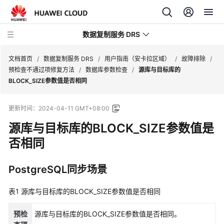
数据复制服务 DRS
文档首页
/
数据复制服务 DRS
/
用户指南（安卡拉区域）
/
故障排除
/
预检查不通过项修复方法
/
数据库参数检查
/
源库与目标库的
BLOCK_SIZE参数值是否相同
最
新
更新时间：
2024-04-11 GMT+08:00
动
态
源库与目标库的BLOCK_SIZE参数值是
否相同
产
品
PostgreSQL同步场景
介
绍
表1
源库与目标库的BLOCK_SIZE参数值是否相同
计
费
预检
源库与目标库的BLOCK_SIZE参数值是否相同。