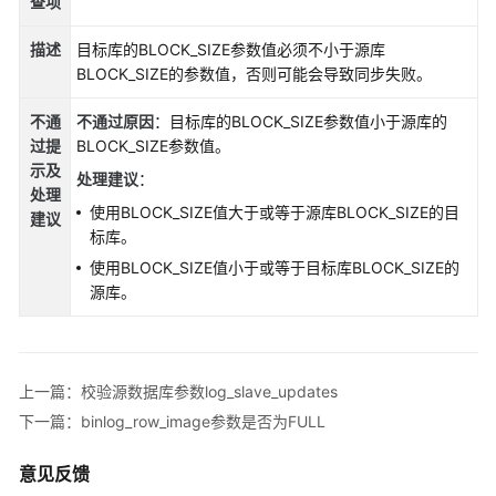
说
查项
明
描述
目标库的BLOCK_SIZE参数值必须不小于源库
BLOCK_SIZE的参数值，否则可能会导致同步失败。
快
速
不通
不通过原因
：目标库的BLOCK_SIZE参数值小于源库的
入
过提
BLOCK_SIZE参数值。
门
示
及
处理建议
：
处理
用
使用BLOCK_SIZE值大于或等于源库BLOCK_SIZE的目
建议
户
标库。
指
使用BLOCK_SIZE值小于或等于目标库BLOCK_SIZE的
南
源库。
最
佳
实
上一篇：校验源数据库参数log_slave_updates
践
下一篇：binlog_row_image参数是否为FULL
安
意见反馈
全