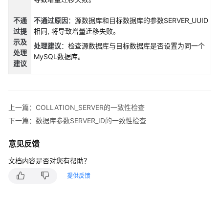
说
明
不通
不通过原因
：源数据库和目标数据库的参数SERVER_UUID
过提
相同, 将导致增量迁移失败。
快
示
及
速
处理建议
：检查源数据库与目标数据库是否设置为同一个
处理
入
MySQL数据库。
建议
门
用
户
上一篇：COLLATION_SERVER的一致性检查
指
下一篇：数据库参数SERVER_ID的一致性检查
南
意见反馈
最
佳
文档内容是否对您有帮助？
实
践
提供反馈
安
全