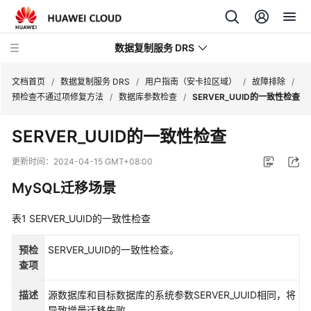
数据复制服务 DRS
文档首页
/
数据复制服务 DRS
/
用户指南（安卡拉区域）
/
故障排除
/
预检查不通过项修复方法
/
数据库参数检查
/
SERVER_UUID的一致性检查
最
SERVER_UUID的一致性检查
新
动
更新时间：
2024-04-15 GMT+08:00
态
MySQL迁移场景
产
表1
品
SERVER_UUID的一致性检查
介
绍
预检
SERVER_UUID的一致性检查。
查项
计
描述
源数据库和目标数据库的系统参数SERVER_UUID相同，将
费
导致增量迁移失败。