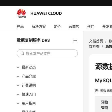
产品
解决方案
定价
云商店
伙伴
开发
数据复制服务 DRS
文档首页
/
数
数检查
/
源数
源数据
最新动态
产品介绍
MySQ
计费说明
表1
源数据库b
快速入门
预检
用户指南
查项