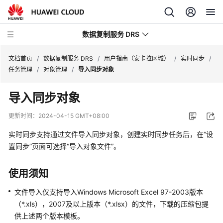
数据复制服务 DRS
文档首页
/
数据复制服务 DRS
/
用户指南（安卡拉区域）
/
实时同步
/
任务管理
/
对象管理
/
导入同步对象
最
导入同步对象
新
动
更新时间：
2024-04-15 GMT+08:00
态
实时同步支持通过文件导入同步对象，创建
实时同步
任务后，在“设
产
置同步”页面可选择
“导入对象文件”
。
品
介
使用须知
绍
文件导入仅支持导入Windows Microsoft Excel 97-2003版本
计
（*.xls），2007及以上版本（*.xlsx）的文件，下载的压缩包提
费
供上述两个版本模板。