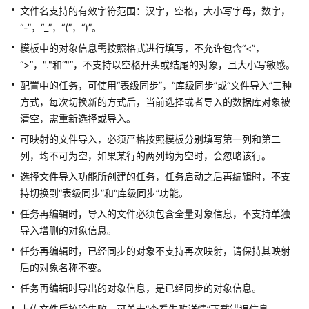
说
文件名支持的有效字符范围：汉字，空格，大小写字母，数字，
明
“-”，“_”，“(”，“)”。
快
模板中的对象信息需按照格式进行填写，不允许包含“<”，
速
“>”，"."和“"”，不支持以空格开头或结尾的对象，且大小写敏感。
入
配置中的任务，可使用“表级同步”，“库级同步”或“文件导入”三种
门
方式，每次切换新的方式后，当前选择或者导入的数据库对象被
清空，需重新选择或导入。
用
可映射的文件导入，必须严格按照模板分别填写第一列和第二
户
指
列，均不可为空，如果某行的两列均为空时，会忽略该行。
南
选择文件导入功能所创建的任务，任务启动之后再编辑时，不支
持切换到“表级同步”和“库级同步”功能。
最
任务再编辑时，导入的文件必须包含全量对象信息，不支持单独
佳
导入增删的对象信息。
实
践
任务再编辑时，已经同步的对象不支持再次映射，请保持其映射
后的对象名称不变。
安
任务再编辑时导出的对象信息，是已经同步的对象信息。
全
上传文件后校验失败，可单击“查看失败详情”下载错误信息。