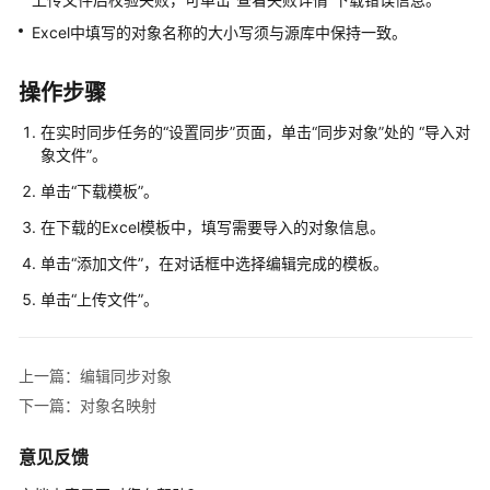
白
皮
Excel中填写的对象名称的大小写须与源库中保持一致。
书
操作步骤
API
参
在实时同步任务的“设置同步”页面，单击“同步对象”处的
“导入对
考
象文件”
。
单击
“下载模板”
。
SDK
参
在下载的Excel模板中，填写需要导入的对象信息。
考
单击
“添加文件”
，在对话框中选择编辑完成的模板。
常
单击
“上传文件”
。
见
问
题
上一篇：编辑同步对象
下一篇：对象名映射
故
障
意见反馈
排