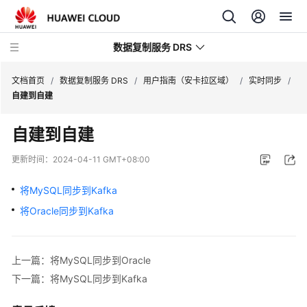
数据复制服务 DRS
文档首页
/
数据复制服务 DRS
/
用户指南（安卡拉区域）
/
实时同步
/
自建到自建
最
自建到自建
新
动
更新时间：
2024-04-11 GMT+08:00
态
将MySQL同步到Kafka
产
将Oracle同步到Kafka
品
介
绍
上一篇：将MySQL同步到Oracle
计
下一篇：将MySQL同步到Kafka
费