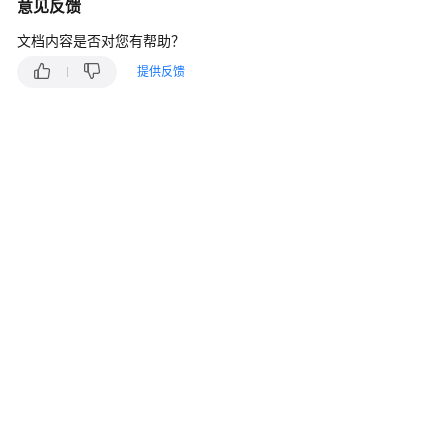
说
意见反馈
明
文档内容是否对您有帮助？
快
提供反馈
速
入
门
用
户
指
南
最
佳
实
践
安
全