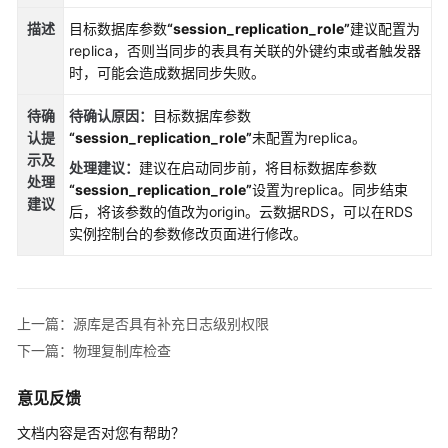
说
明
描述
目标数据库参数
“session_replication_role”
建议配置为
replica，否则当同步的表具有关联的外键约束或者触发器
快
时，可能会造成数据同步失败。
速
入
待确
待确认原因
：
目标数据库参数
门
认提
“session_replication_role”
未配置为replica。
示
及
处理建议
：
建议在启动同步前，将目标数据库参数
用
处理
“session_replication_role”
设置为replica。同步结束
户
建议
后，将该参数的值改为origin。云数据RDS，可以在RDS
指
实例控制台的参数修改页面进行修改。
南
最
佳
上一篇：源库是否具有补充日志级别权限
实
下一篇：物理复制库检查
践
意见反馈
安
全
文档内容是否对您有帮助？