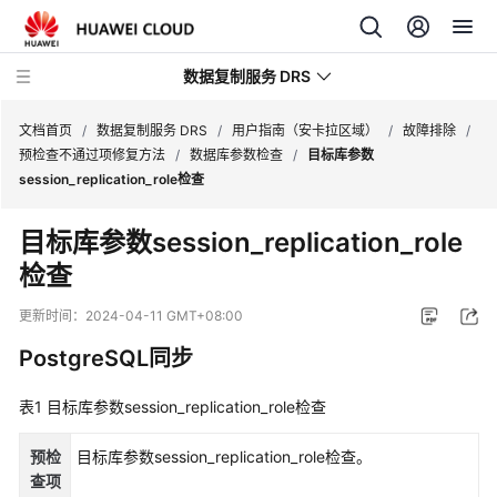
数据复制服务 DRS
文档首页
/
数据复制服务 DRS
/
用户指南（安卡拉区域）
/
故障排除
/
预检查不通过项修复方法
/
数据库参数检查
/
目标库参数
session_replication_role检查
最
新
目标库参数session_replication_role
动
检查
态
更新时间：
2024-04-11 GMT+08:00
产
品
PostgreSQL同步
介
绍
表1
目标库参数session_replication_role检查
计
预检
目标库参数session_replication_role检查。
费
查项