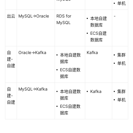
单机
域）
出云
MySQL->Oracle
RDS for
-
本地自建
用
MySQL
数据库
户
指
ECS自建
南
数据库
（吉
自
Oracle->Kafka
Kafka
隆
本地自建数
集群
建-
坡
据库
单机
自建
区
ECS自建数
域）
据库
API
自
MySQL->Kafka
本地自建数
Kafka
集群
参
建-
据库
考
单机
自建
（吉
ECS自建数
隆
据库
坡
区
域）