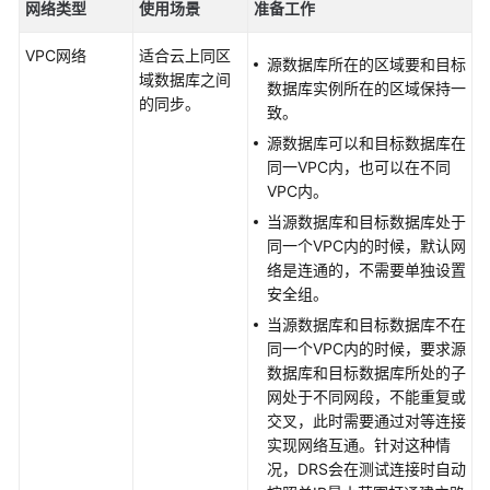
网络类型
使用场景
准备工作
云
服
VPC网络
适合云上同区
源数据库所在的区域要和目标
务
域数据库之间
数据库实例所在的区域保持一
等
的同步。
致。
级
协
源数据库可以和目标数据库在
议
同一VPC内，也可以在不同
（SLA）
VPC内。
当源数据库和目标数据库处于
白
同一个VPC内的时候，默认网
皮
络是连通的，不需要单独设置
书
安全组。
资
当源数据库和目标数据库不在
源
同一个VPC内的时候，要求源
数据库和目标数据库所处的子
支
网处于不同网段，不能重复或
持
交叉，此时需要通过对等连接
区
实现网络互通。针对这种情
域
况，DRS会在测试连接时自动