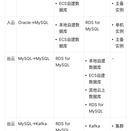
除
ECS自建数
主备
据库
实例
视
频
入云
Oracle->MySQL
RDS for
本地自建数
单机
帮
MySQL
据库
实例
助
ECS自建数
主备
据库
实例
更
多
出云
MySQL->MySQL
RDS for
-
文
本地自建
MySQL
档
数据库
ECS自建
用
数据库
户
其他云上
指
数据库
南
RDS for
（阿
MySQL
布
扎
出云
MySQL->Kafka
RDS for
比
Kafka
集群
MySQL
区