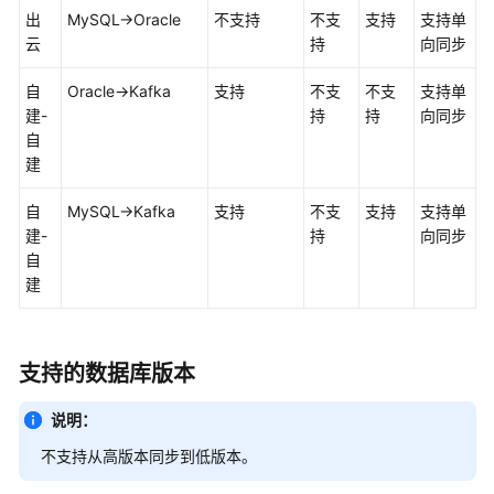
库
出
MySQL->Oracle
不支持
不支
支持
支持单
云
持
向同步
产
品
自
Oracle->Kafka
支持
不支
不支
支持单
优
建-
持
持
向同步
势
自
建
功
自
MySQL->Kafka
能
支持
不支
支持
支持单
建-
特
持
向同步
自
性
建
实
时
迁
支持的数据库版本
移
说明：
实
不支持从高版本同步到低版本。
时
同