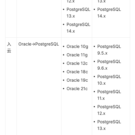
12.x
13.x
复
制
PostgreSQL
PostgreSQL
服
13.x
14.x
务
PostgreSQL
14.x
与
其
入
Oracle->PostgreSQL
Oracle 10g
PostgreSQL
他
云
9.5.x
Oracle 11g
服
PostgreSQL
务
Oracle 12c
9.6.x
关
Oracle 18c
系
PostgreSQL
Oracle 19c
10.x
Oracle 21c
基
PostgreSQL
本
11.x
概
PostgreSQL
念
12.x
PostgreSQL
准
13.x
备