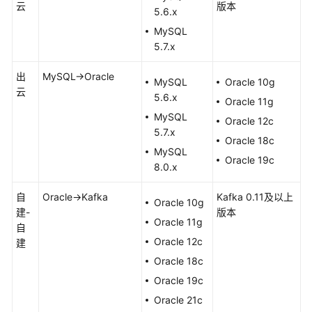
问
云
版本
5.6.x
题
MySQL
5.7.x
故
障
出
MySQL->Oracle
排
MySQL
Oracle 10g
云
除
5.6.x
Oracle 11g
MySQL
Oracle 12c
修
5.7.x
Oracle 18c
订
MySQL
记
Oracle 19c
8.0.x
录
自
Oracle->Kafka
Kafka 0.11及以上
Oracle 10g
用
建-
版本
Oracle 11g
户
自
指
Oracle 12c
建
南
Oracle 18c
（联
Oracle 19c
盟
区
Oracle 21c