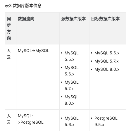
步
表3
数据库版本信息
实
同
数据流向
源数据库版本
目标数据库版本
时
步
灾
方
备
向
产
入
MySQL->MySQL
MySQL
MySQL 5.6.x
品
云
5.5.x
MySQL 5.7.x
架
MySQL
构
MySQL 8.0.x
5.6.x
和
功
MySQL
能
5.7.x
原
MySQL
理
8.0.x
数
入
MySQL-
MySQL
PostgreSQL
据
云
>PostgreSQL
5.6.x
9.5.x
类