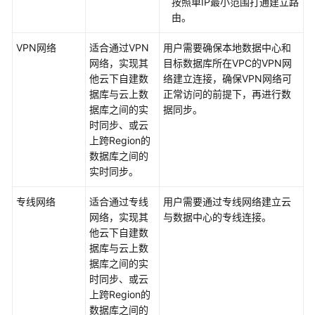
按照单IP最小范围打通建立路
系
由。
统
权
VPN网络
适合通过VPN
用户需要确保本地数据中心和
限
网络，实现其
目标数据库所在VPC的VPN网
他云下自建数
络建立连接，确保VPN网络可
据库与云上数
正常访问的前提下，再进行数
据库之间的
实
据同步。
时同步
、或云
上跨Region的
数据库之间的
实时同步
。
专线网络
适合通过专线
用户需要通过专线网络建立云
网络，实现其
与数据中心的专线连接。
他云下自建数
据库与云上数
据库之间的
实
时同步
、或云
上跨Region的
数据库之间的