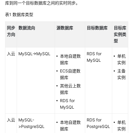
说
库到同一个目标数据库之间的
实时同步
。
明
表1
数据库类型
快
速
同步
数据流向
源数据库
目标数据库
目标库
入
方向
实例类
门
型
入云
用
MySQL->MySQL
RDS for
本地自建数
单机
户
MySQL
据库
实例
指
ECS自建数
主备
南
据库
实例
其他云上数
最
据库
佳
实
RDS for
践
MySQL
入云
MySQL-
RDS for
安
本地自建数
单机
>PostgreSQL
PostgreSQL
全
据库
实例