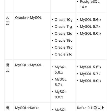
工
PostgreSQL
作
14.x
入
Oracle-> MySQL
实
Oracle 10g
MySQL 5.6.x
云
时
Oracle 11g
MySQL 5.7.x
迁
Oracle 12c
MySQL 8.0.x
移
Oracle 18c
实
Oracle 19c
时
Oracle 21c
同
步
出
MySQL->MySQL
MySQL
MySQL 5.6.x
云
5.6.x
实
MySQL 5.7.x
时
MySQL
MySQL 8.0.x
灾
5.7.x
备
MySQL
8.0.x
常
见
出
MySQL->Kafka
Kafka 0.11及以上
MySQL