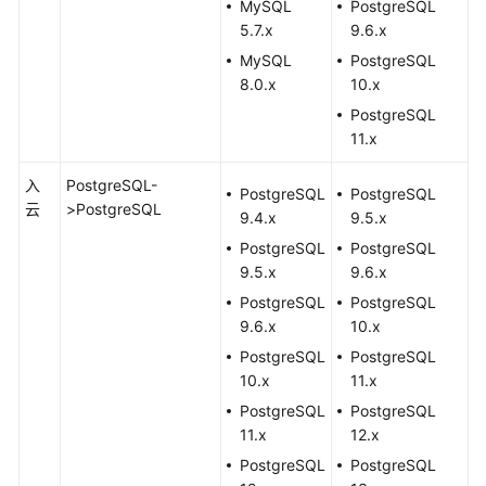
MySQL
PostgreSQL
型
5.7.x
9.6.x
映
射
MySQL
PostgreSQL
关
8.0.x
10.x
系
PostgreSQL
11.x
使
用
入
PostgreSQL-
PostgreSQL
PostgreSQL
说
云
>PostgreSQL
9.4.x
9.5.x
明
PostgreSQL
PostgreSQL
9.5.x
9.6.x
权
限
PostgreSQL
PostgreSQL
管
9.6.x
10.x
理
PostgreSQL
PostgreSQL
10.x
11.x
访
PostgreSQL
PostgreSQL
问
11.x
12.x
数
PostgreSQL
PostgreSQL
据