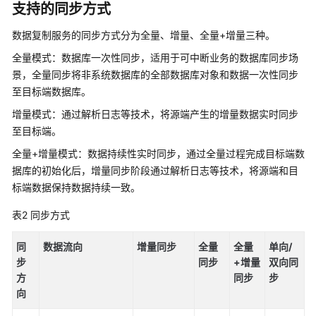
支持的同步方式
用
数据复制服务的同步方式分为全量、增量、全量+增量三种。
户
全量模式：数据库一次性同步，适用于可中断业务的数据库同步场
指
景，全量同步将非系统数据库的全部数据库对象和数据一次性同步
南
至目标端数据库。
（巴
黎
增量模式：通过解析日志等技术，将源端产生的增量数据实时同步
区
至目标端。
域）
全量+增量模式：数据持续性实时同步，通过全量过程完成目标端数
据库的初始化后，增量同步阶段通过解析日志等技术，将源端和目
用
户
标端数据保持数据持续一致。
指
表2
同步方式
南
（安
同
数据流向
增量同步
全量
全量
单向/
卡
步
同步
+增量
双向同
拉
方
同步
步
区
向
域）