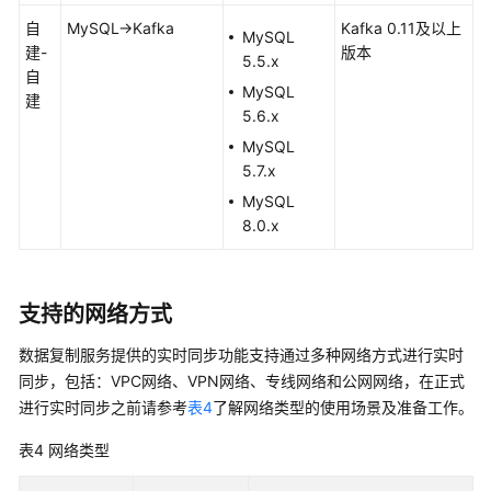
域）
自
MySQL->Kafka
Kafka 0.11及以上
MySQL
建-
版本
API
5.5.x
自
参
MySQL
建
考
5.6.x
（联
MySQL
盟
5.7.x
区
域）
MySQL
8.0.x
通
用
支持的网络方式
参
考
数据复制服务提供的
实时同步
功能支持通过多种网络方式进行
实时
同步
，包括：VPC网络、VPN网络、专线网络和公网网络，在正式
责
进行
实时同步
之前请参考
表4
了解网络类型的使用场景及准备工作。
任
共
表4
网络类型
担