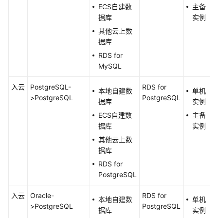
白
ECS自建数
主备
皮
据库
实例
书
其他云上数
据库
API
参
RDS for
考
MySQL
入云
PostgreSQL-
RDS for
SDK
本地自建数
单机
>PostgreSQL
PostgreSQL
参
据库
实例
考
ECS自建数
主备
据库
实例
常
其他云上数
见
据库
问
题
RDS for
PostgreSQL
故
入云
Oracle-
RDS for
障
本地自建数
单机
>PostgreSQL
PostgreSQL
排
据库
实例