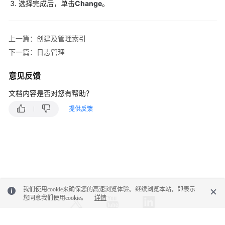
选择完成后，单击
Change
。
最
佳
实
践
上一篇：创建及管理索引
下一篇：日志管理
API
参
意见反馈
考
文档内容是否对您有帮助？
SDK
提供反馈
参
考
常
见
问
题
我们使用cookie来确保您的高速浏览体验。继续浏览本站，即表示
您同意我们使用cookie。
详情
故
障