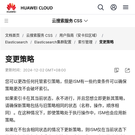
云搜索服务 CSS
文档首页
/
云搜索服务 CSS
/
用户指南（安卡拉区域）
/
Elasticsearch
/
Elasticsearch集群配置
/
索引管理
/
变更策略
变更策略
最
更新时间：
2024-12-02 GMT+08:00
新
您可以更改任何托管索引策略，但是ISM有一些约束条件可以确保
动
策略更改不会破坏索引。
态
如果索引卡在其当前状态，永不进行，并且您想立即更新其策略，
服
请确保新策略包括与旧策略相同的状态（名称，操作，顺序相
务
同）。在这种情况下，即使策略处于执行操作中，ISM也会应用新
公
策略。
告
如果在不包含相同状态的情况下更新策略，则ISM仅在当前状态下