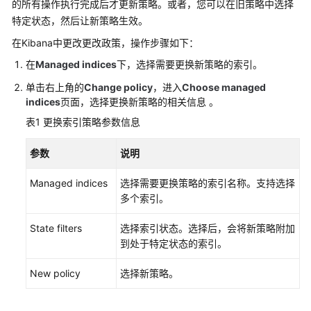
的所有操作执行完成后才更新策略。或者，您可以在旧策略中选择
产
特定状态，然后让新策略生效。
品
介
在Kibana中更改更改政策，操作步骤如下：
绍
在
Managed indices
下，选择需要更换新策略的索引。
计
单击右上角的
Change policy
，进入
Choose managed
费
indices
页面，选择更换新策略的相关信息 。
说
表1
更换索引策略参数信息
明
参数
说明
快
速
Managed indices
选择需要更换策略的索引名称。支持选择
入
多个索引。
门
State filters
选择索引状态。选择后，会将新策略附加
用
到处于特定状态的索引。
户
指
New policy
选择新策略。
南