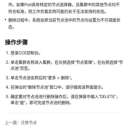
产
作。如果Pod具有特定的节点选择器，且集群中的其他节点均不
品
符合标准，则工作负载实例可能仍处于无法安排的状态。
介
删除过程中，系统会把当前节点池中的节点均设置为不可调度状
绍
态。
计
费
操作步骤
说
登录CCE控制台。
明
单击集群名称进入集群，在左侧选择
“节点管理”
，在右侧选择
“节
Kubernetes
点池”
页签。
基
单击节点池名称后的
“更多 > 删除”
。
础
知
在弹出的
“删除节点池”
窗口中，请仔细阅读界面提示。
识
确定要对节点池进行删除操作后，请在弹窗中输入“DELETE”，
单击
“是”
，即可完成节点池的删除。
快
速
入
上一篇：迁移节点
门