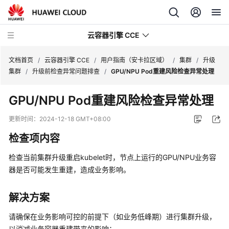
云容器引擎 CCE
文档首页
/
云容器引擎 CCE
/
用户指南（安卡拉区域）
/
集群
/
升级
集群
/
升级前检查异常问题排查
/
GPU/NPU Pod重建风险检查异常处理
GPU/NPU Pod重建风险检查异常处理
最
更新时间：
2024-12-18 GMT+08:00
新
检查项内容
动
态
检查当前集群升级重启kubelet时，节点上运行的GPU/NPU业务容
器是否可能发生重建，造成业务影响。
服
务
解决方案
公
告
请确保在业务影响可控的前提下（如业务低峰期）进行集群升级，
以消减业务容器重建带来的影响；