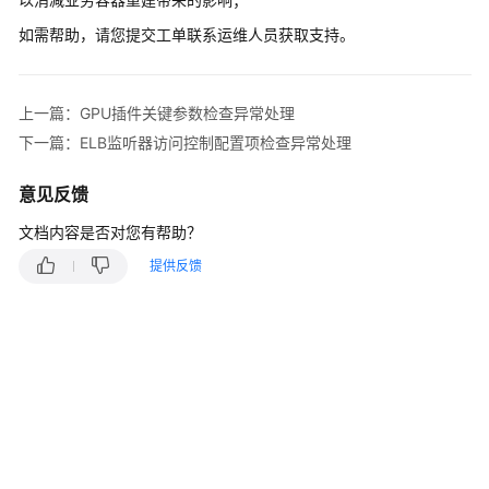
产
品
如需帮助，请您提交工单联系运维人员获取支持。
介
绍
上一篇：GPU插件关键参数检查异常处理
计
下一篇：ELB监听器访问控制配置项检查异常处理
费
说
意见反馈
明
文档内容是否对您有帮助？
Kubernetes
提供反馈
基
础
知
识
快
速
入
门