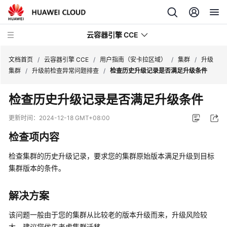
云容器引擎 CCE
文档首页
/
云容器引擎 CCE
/
用户指南（安卡拉区域）
/
集群
/
升级
集群
/
升级前检查异常问题排查
/
检查历史升级记录是否满足升级条件
检查历史升级记录是否满足升级条件
最
更新时间：
2024-12-18 GMT+08:00
新
检查项内容
动
态
检查集群的历史升级记录，要求您的集群原始版本满足升级到目标
集群版本的条件。
服
务
解决方案
公
告
该问题一般由于您的集群从比较老的版本升级而来，升级风险较
大，建议您优先考虑集群迁移