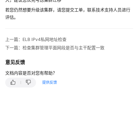
产
品
若您仍然想要升级该集群，请您提交工单，联系技术支持人员进行
介
评估。
绍
计
上一篇：ELB IPv4私网地址检查
费
下一篇：检查集群管理平面网段是否与主干配置一致
说
明
意见反馈
Kubernetes
文档内容是否对您有帮助？
基
提供反馈
础
知
识
快
速
入
门