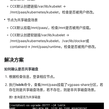
产
CCE默认创建链接/var/lib/kubelet ->
品
/mnt/paas/kubernetes/kubelet，检查是否被用户修改。
介
绍
节点为共享磁盘场景
CCE默认挂载/mnt/paas/，检查/mnt是否被用户挂载。
计
费
CCE默认创建软链接/var/lib/kubelet ->
说
/mnt/paas/kubernetes/kubelet、/var/lib/docker或
明
containerd-> /mnt/paas/runtime，检查是否被用户修改。
Kubernetes
解决方案
基
础
如何确认是否共享磁盘
知
根据检查信息，登录相应节点。
识
执行
lsblk
命令，查看/mnt/paas挂载了vgpaas-share分区，若
快
存在则是共享磁盘场景，若不存在，则是非共享磁盘场景。
速
图1
查询是否为共享磁盘
入
门