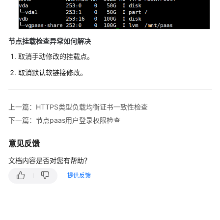
用
户
指
节点挂载检查异常如何解决
南
取消手动修改的挂载点。
最
取消默认软链接修改。
佳
实
践
上一篇：HTTPS类型负载均衡证书一致性检查
下一篇：节点paas用户登录权限检查
API
参
意见反馈
考
文档内容是否对您有帮助？
SDK
提供反馈
参
考
Skill