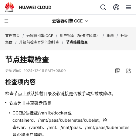
云容器引擎 CCE
文档首页
/
云容器引擎 CCE
/
用户指南（安卡拉区域）
/
集群
/
升级
集群
/
升级前检查异常问题排查
/
节点挂载检查
节点挂载检查
最
更新时间：
2024-12-18 GMT+08:00
新
检查项内容
动
态
检查节点上默认挂载目录及软链接是否被手动挂载或修改。
节点为非共享磁盘场景
服
务
CCE默认挂载/var/lib/docker或
公
containerd、/mnt/paas/kubernetes/kubelet，检
告
查/var、/var/lib、/mnt、/mnt/paas、/mnt/paas/kubernetes
是否被用户挂载。