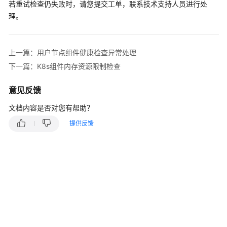
若重试检查仍失败时，请您提交工单，联系技术支持人员进行处
产
品
理。
介
绍
上一篇：用户节点组件健康检查异常处理
计
下一篇：K8s组件内存资源限制检查
费
说
意见反馈
明
文档内容是否对您有帮助？
Kubernetes
提供反馈
基
础
知
识
快
速
入
门