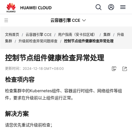
云容器引擎 CCE
文档首页
/
云容器引擎 CCE
/
用户指南（安卡拉区域）
/
集群
/
升级
集群
/
升级前检查异常问题排查
/
控制节点组件健康检查异常处理
控制节点组件健康检查异常处理
最
更新时间：
2024-12-18 GMT+08:00
新
检查项内容
动
态
检查集群中的Kubernetes组件、容器运行时组件、网络组件等组
件，要求在升级前以上组件运行正常。
服
务
解决方案
公
告
请您优先重试升级前检查；