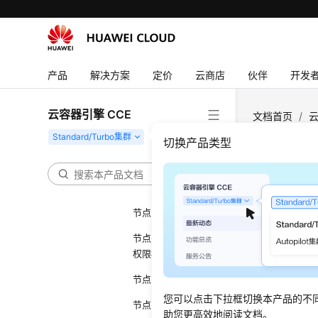
查
K8s废弃资源检查
兼容性风险检查
产品
解决方案
定价
云商店
伙伴
开发
节点CCE Agent版
本检查
云容器引擎 CCE
文档首页
/
云
节点CPU使用率检
ASM网格版本
查
切换产品类型
CRD检查
AS
节点磁盘检查
节点DNS检查
更新时间
节点关键目录文件
权限检查
检查项
节点Kubelet检查
当前检查
您可以点击下拉框切换本产品的不
节点内存检查
检查集群
助您更高效地阅读文档。