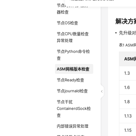
检查当前
节点时钟同步服务
器检查
解决方
节点OS检查
先升级对
节点CPU数量检查
异常处理
表1
ASM
节点Python命令检
查
ASM
ASM网格版本检查
1.3
节点Ready检查
1.6
节点journald检查
1.8
节点干扰
ContainerdSock检
查
1.13
内部错误异常处理
1.15