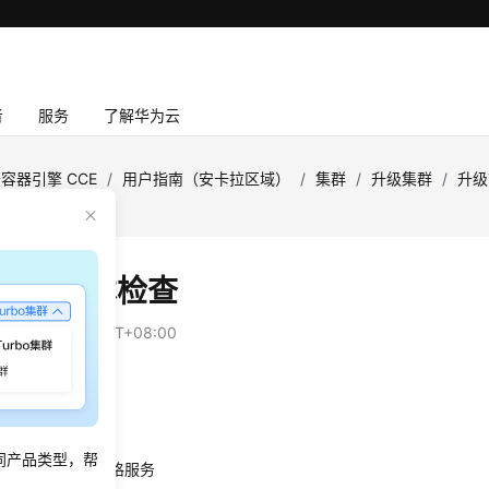
者
服务
了解华为云
容器引擎 CCE
/
用户指南（安卡拉区域）
/
集群
/
升级集群
/
升级
检查
M网格版本检查
：
2024-12-18 GMT+08:00
内容
项包括以下内容：
同产品类型，帮
是否使用ASM网格服务