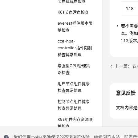
节点挂载点检查
1.18
K8s节点污点检查
everest插件版本限
若不需要
制检查
本。例如
1.13版
cce-hpa-
controller插件限制
检查异常处理
增强型CPU管理策
上一篇：节点
略检查
用户节点组件健康
检查异常处理
意见反馈
控制节点组件健康
文档内容是
检查异常处理
K8s组件内存资源限
制检查
K8s废弃API检查
我们使用cookie来确保您的高速浏览体验。继续浏览本站，即表示您