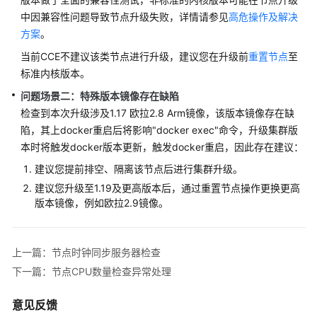
产
中因兼容性问题导致节点升级失败，详情请参见
高危操作及解决
品
方案
。
介
绍
当前CCE不建议该类节点进行升级，建议您在升级前
重置节点
至
标准内核版本。
计
问题场景二：特殊版本镜像存在缺陷
费
检查到本次升级涉及1.17 欧拉2.8 Arm镜像，该版本镜像存在缺
说
陷，其上docker重启后将影响"docker exec"命令，升级集群版
明
本时将触发docker版本更新，触发docker重启，因此存在建议：
Kubernetes
建议您提前排空、隔离该节点后进行集群升级。
基
建议您升级至1.19及更高版本后，通过重置节点操作更换更高
础
版本镜像，例如欧拉2.9镜像。
知
识
上一篇：节点时钟同步服务器检查
快
下一篇：节点CPU数量检查异常处理
速
入
意见反馈
门