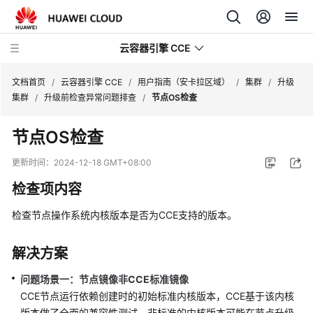
云容器引擎 CCE
文档首页
/
云容器引擎 CCE
/
用户指南（安卡拉区域）
/
集群
/
升级
集群
/
升级前检查异常问题排查
/
节点OS检查
节点OS检查
最
更新时间：
2024-12-18 GMT+08:00
新
检查项内容
动
态
检查节点操作系统内核版本是否为CCE支持的版本。
服
解决方案
务
公
问题场景一：节点镜像非CCE标准镜像
告
CCE节点运行依赖创建时的初始标准内核版本，CCE基于该内核
版本做了全面的兼容性测试，非标准的内核版本可能在节点升级