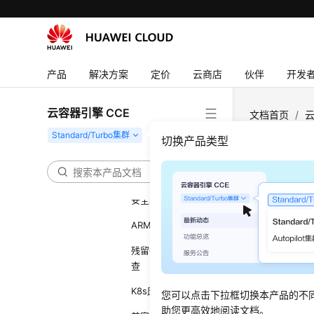
升级前检查项
节点限制检查
升级管控检查
产品
解决方案
定价
云商店
伙伴
开发
插件检查
Helm模板检查
云容器引擎 CCE
文档首页
/
云
DNS检查
Master节点SSH连
切换产品类型
通性检查异常处理
节点池检查
节点
安全组检查
更新时间
ARM节点限制检查
残留待迁移节点检
检查项
查
当前检查
K8s废弃资源检查
您可以点击下拉框切换本产品的不
检查当前
助您更高效地阅读文档。