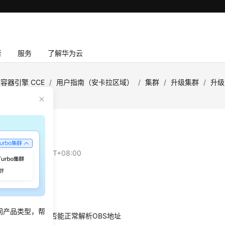
者
服务
了解华为云
容器引擎 CCE
/
用户指南（安卡拉区域）
/
集群
/
升级集群
/
升级
DNS检查
：
2024-12-18 GMT+08:00
内容
项包括以下内容：
同产品类型，帮
节点DNS配置是否能正常解析OBS地址