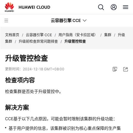
云容器引擎 CCE
文档首页
/
云容器引擎 CCE
/
用户指南（安卡拉区域）
/
集群
/
升级
集群
/
升级前检查异常问题排查
/
升级管控检查
升级管控检查
最
更新时间：
2024-12-18 GMT+08:00
新
检查项内容
动
态
检查集群是否处于升级管控中。
服
解决方案
务
公
CCE基于以下几点原因，可能会暂时限制该集群的升级功能：
告
基于用户提供的信息，该集群被识别为核心重点保障的生产集