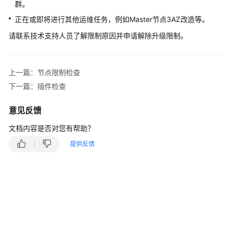
群。
产
品
正在或即将进行其他运维任务，例如Master节点3AZ改造等。
介
请联系技术支持人员了解限制原因并申请解除升级限制。
绍
计
上一篇：节点限制检查
费
说
下一篇：插件检查
明
意见反馈
Kubernetes
文档内容是否对您有帮助？
基
础
提供反馈
知
识
快
速
入
门