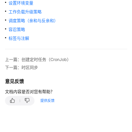
产
设置环境变量
品
工作负载升级策略
介
调度策略（亲和与反亲和）
绍
容忍策略
计
标签与注解
费
说
明
上一篇：创建定时任务（CronJob）
下一篇：时区同步
Kubernetes
基
意见反馈
础
知
文档内容是否对您有帮助？
识
提供反馈
快
速
入
门