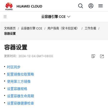
云容器引擎 CCE
文档首页
/
云容器引擎 CCE
/
用户指南（安卡拉区域）
/
工作负载
/
容器设置
容器设置
最
更新时间：
2024-12-04 GMT+08:00
新
动
时区同步
态
配置镜像拉取策略
使用第三方镜像
服
务
设置容器规格
公
设置容器生命周期
告
设置容器健康检查