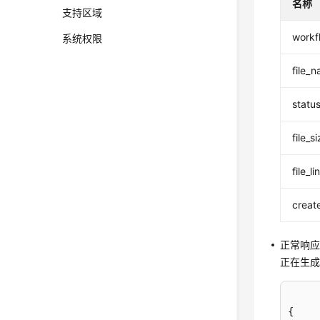
名称
支持区域
workf
系统权限
file_
statu
file_s
file_li
creat
正常响
正在生
{