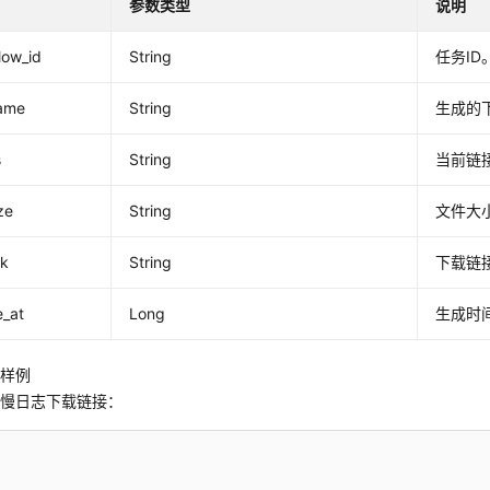
参数类型
说明
low_id
String
任务ID
name
String
生成的
s
String
当前链
ize
String
文件大
nk
String
下载链
e_at
Long
生成时
应样例
成慢日志下载链接：