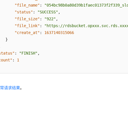
"file_name"
:
"054bc98b0a80d39b1faec01373f2f339_sl
"status"
:
"SUCCESS"
,
"file_size"
:
"922"
,
"file_link"
:
"https://rdsbucket.opxxx.svc.rds.xxx
"create_at"
:
1637140315066
}
,
status"
:
"FINISH"
,
count"
:
1
应
异常请求结果
。