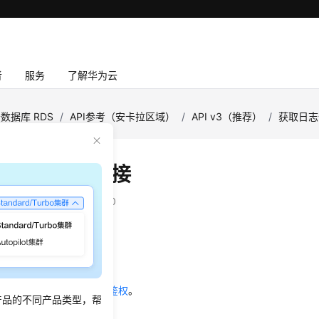
者
服务
了解华为云
数据库 RDS
/
API参考（安卡拉区域）
/
API v3（推荐）
/
获取日志
慢日志下载链接
：
2024-04-11 GMT+08:00
绍
志下载链接。
前，您需要了解API
认证鉴权
。
产品的不同产品类型，帮