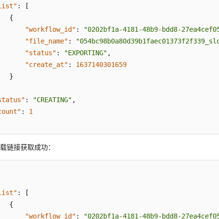
list"
:
[
{
"workflow_id"
:
"0202bf1a-4181-48b9-bdd8-27ea4cef0
"file_name"
:
"054bc98b0a80d39b1faec01373f2f339_sl
"status"
:
"EXPORTING"
,
"create_at"
:
1637140301659
}
,
status"
:
"CREATING"
,
count"
:
1
下载链接获取成功：
list"
:
[
{
"workflow_id"
:
"0202bf1a-4181-48b9-bdd8-27ea4cef0