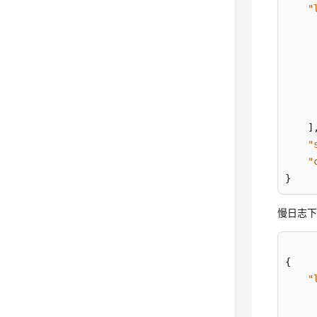
"
]
"
"
}
慢日志
{
"