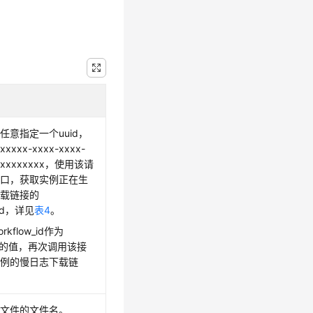
任意指定一个uuid，
xxxx-xxxx-xxxx-
xxxxxxxxxx，使用该请
接口，获取实例正在生
下载链接的
_id，详见
表4
。
kflow_id作为
t_id的值，再次调用该接
实例的慢日志下载链
的文件的文件名。