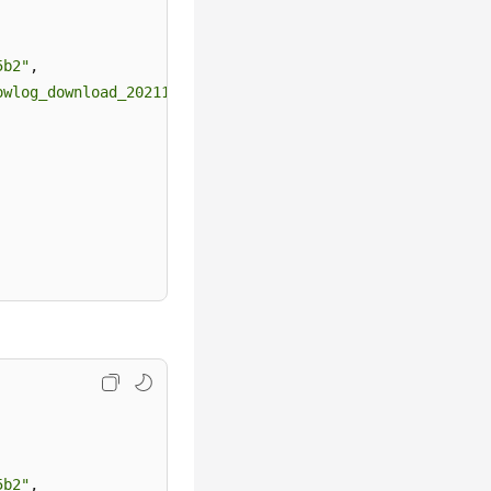
5b2"
,
owlog_download_20211117091141667"
,
5b2"
,