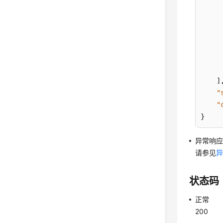
]
"
"
}
异常响
请参见
状态码
正常
200