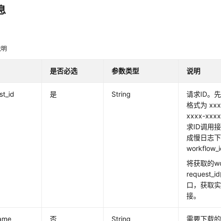
息
明
说明
是否必选
参数类型
说明
st_id
是
String
请求ID。先
格式为 xxxx
xxxx-xx
求ID调用
成慢日志
workflow
将获取的wor
reques
口，获取
接。
name
否
String
需要下载