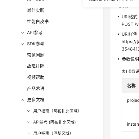
URI
最佳实践
URI格式
性能白皮书
POST /v3
API参考
URI样例
https://{
SDK参考
3548412
常见问题
参数说
故障排除
表1
参数
视频帮助
名称
产品术语
更多文档
projec
用户指南（阿布扎比区域）
API参考 (阿布扎比区域)
insta
用户指南（巴黎区域）