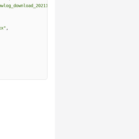
owlog_download_20211117091141667"
,
xx"
,