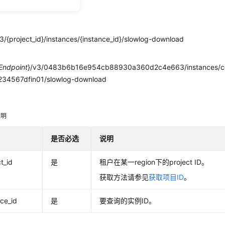
/{project_id}/instances/{instance_id}/slowlog-download
Endpoint
}/v3/0483b6b16e954cb88930a360d2c4e663/instances/
34567dfin01/slowlog-download
明
说明
是否必选
说明
t_id
是
租户在某一region下的project ID。
获取方法请参见
获取项目ID
。
nce_id
是
要查询的实例ID。