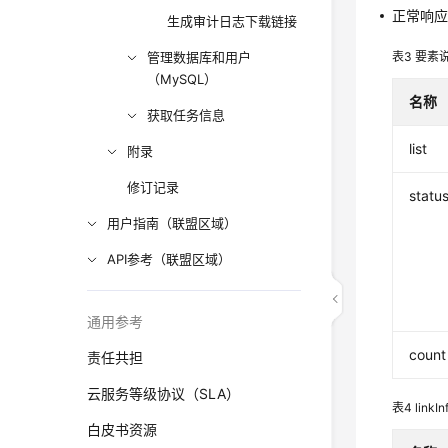
正常响
生成审计日志下载链接
管理数据库和用户
表3
要素
（MySQL）
名称
获取任务信息
list
附录
修订记录
statu
用户指南（联盟区域）
API参考（联盟区域）
通用参考
count
责任共担
云服务等级协议（SLA）
表4
lin
白皮书资源