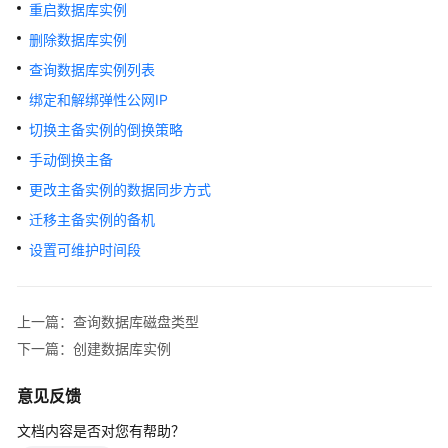
快
重启数据库实例
速
删除数据库实例
入
查询数据库实例列表
门
绑定和解绑弹性公网IP
内
切换主备实例的倒换策略
核
手动倒换主备
介
绍
更改主备实例的数据同步方式
迁移主备实例的备机
用
设置可维护时间段
户
指
南
上一篇：查询数据库磁盘类型
最
下一篇：创建数据库实例
佳
实
意见反馈
践
文档内容是否对您有帮助？