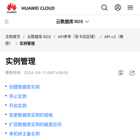
云数据库 RDS
文档首页
/
云数据库 RDS
/
API参考（安卡拉区域）
/
API v3（推
荐）
/
实例管理
实例管理
产
更新时间：
2024-04-11 GMT+08:00
品
介
创建数据库实例
绍
停止实例
开启实例
计
费
变更数据库实例的规格
说
扩容数据库实例的磁盘空间
明
单机转主备实例