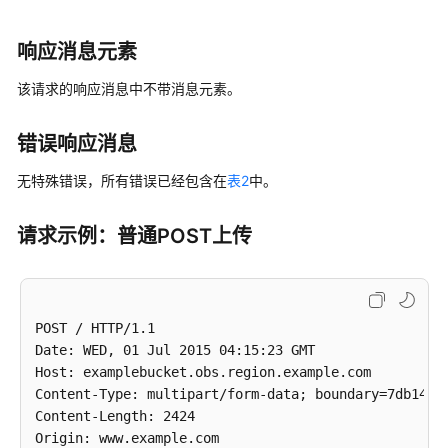
对
象
响应消息元素
下
该请求的响应消息中不带消息元素。
载
对
错误响应消息
象
无特殊错误，所有错误已经包含在
表2
中。
获
取
请求示例：普通POST上传
对
象
元
数
据
POST / HTTP/1.1

Date: WED, 01 Jul 2015 04:15:23 GMT

删
Host: examplebucket.obs.region.example.com

除
Content-Type: multipart/form-data; boundary=7db143f5
对
Content-Length: 2424

象
Origin: www.example.com
