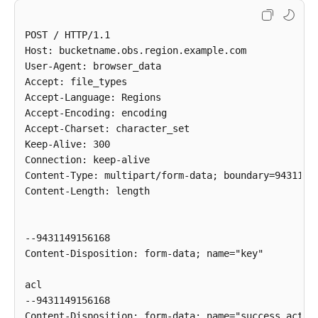
参
考
POST / HTTP/1.1 

视
Host: bucketname.obs.region.example.com

频
User-Agent: browser_data

帮
Accept: file_types

助
Accept-Language: Regions

Accept-Encoding: encoding

常
Accept-Charset: character_set

见
Keep-Alive: 300 

问
Connection: keep-alive 

题
Content-Type: multipart/form-data; boundary=94311491
Content-Length: length

产
品
--9431149156168 

术
Content-Disposition: form-data; name="key" 

语
acl 

更
--9431149156168 

多
Content-Disposition: form-data; name="success_action