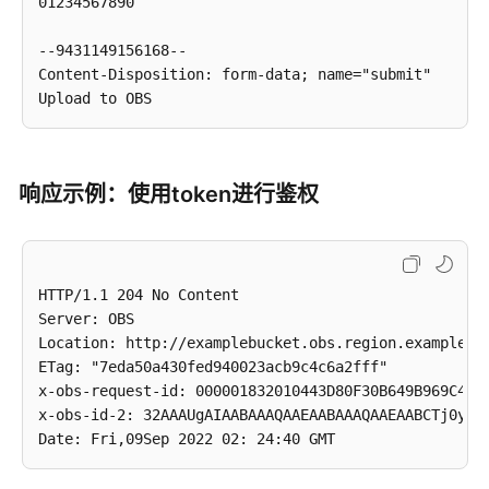
01234567890

IAM
策
--9431149156168--

略
Content-Disposition: form-data; name="submit"

和
授
权
项
响应示例：使用token进行鉴权
附
录
修
HTTP/1.1 204 No Content

订
Server: OBS

记
Location: http://examplebucket.obs.region.example.co
录
ETag: "7eda50a430fed940023acb9c4c6a2fff"

x-obs-request-id: 000001832010443D80F30B649B969C47

并
x-obs-id-2: 32AAAUgAIAABAAAQAAEAABAAAQAAEAABCTj0yO9K
行
文
件