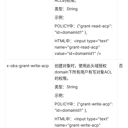
ACL的权限。
系
类型：String
统
示例：
特
性
POLICY中：{"grant-read-acp":
指
"id=domainId1" },
南
HTML中：<input type="text"
（巴
name="grant-read-acp"
黎
value="id=domainId1" />
区
域）
x-obs-grant-write-acp
创建对象时，使用此头域授权
否
domain下所有用户有写对象ACL
图
的权限。
片
类型：String
处
理
示例：
特
POLICY中：{"grant-write-acp":
性
"id=domainId1" },
指
HTML中：<input type="text"
南
name="grant-write-acp"
（巴