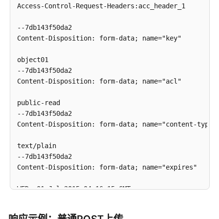
Access-Control-Request-Headers:acc_header_1

批
--7db143f50da2

量
Content-Disposition: form-data; name="key"

删
除
object01

对
--7db143f50da2

象
Content-Disposition: form-data; name="acl"

追
public-read

加
--7db143f50da2 

写
Content-Disposition: form-data; name="content-type"

对
象
text/plain

--7db143f50da2

设
Content-Disposition: form-data; name="expires"

置
对
WED, 01 Jul 2015 04:16:15 GMT

象
--7db143f50da2

ACL
Content-Disposition: form-data; name="AccessKeyId"
