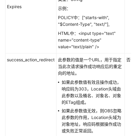
隆
Expires
示例：
坡
区
POLICY中：["starts-with",
域）
"$Content-Type", "text/"],
HTML中：<input type="text"
API
name="content-type"
参
value="text/plain" />
考
（吉
success_action_redirect
此参数的值是一个URL，用于指定
否
隆
当此次请求操作成功响应后的重定
坡
向的地址。
区
如果此参数值有效且操作成功，
域）
响应码为303，Location头域由
此参数以及桶名、对象名、对象
工
的ETag组成。
具
如果此参数值无效，则OBS忽略
指
此参数的作用，Location头域为
南
对象地址，响应码根据操作成功
（OBS
或失败正常返回。
Browser+）