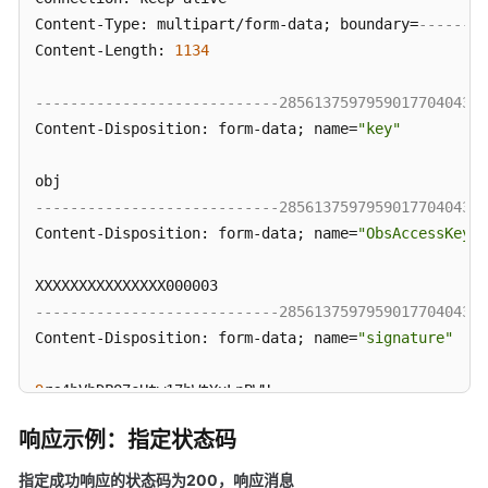
即
Content-Type: multipart/form-data; boundary=
--------
将
Content-Length: 
1134
下
线，
----------------------------285613759795901770404350
请
Content-Disposition: form-data; name=
"key"
查
阅
用
户
----------------------------285613759795901770404350
指
Content-Disposition: form-data; name=
"ObsAccessKeyId
南）
并
----------------------------285613759795901770404350
行
Content-Disposition: form-data; name=
"signature"
文
件
9
系
----------------------------285613759795901770404350
统
响应示例：指定状态码
Content-Disposition: form-data; name=
"policy"
（此
文
指定成功响应的状态码为200
，响应消息