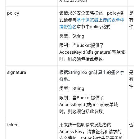
并
行
policy
该请求的安全策略描述。policy格
是，
文
式请参考
基于浏览器上传的表单中
有条
件
携带签名
章节中policy格式
件
系
类型：String
统
特
限制：当Bucket提供了
性
AccessKeyId(或signature)表单域
指
时，则必须包括此参数。
南
（阿
signature
根据StringToSign计算出的签名字
是，
布
符串。
有条
扎
件
类型：String
比
限制：当Bucket提供了
区
AccessKeyId(或policy)表单域
域）
时，则必须包括此参数。
用
token
用来统一指明请求发起者的
否
户
Access Key，请求签名和请求的
指
安全策略。token的优先级高于单