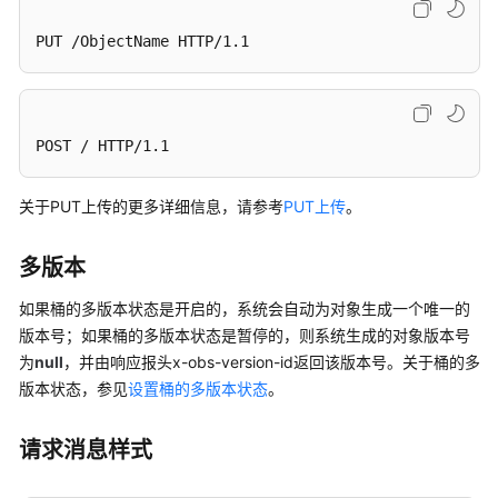
配
置
PUT /ObjectName HTTP/1.1
指
南
工
POST / HTTP/1.1
具
指
南
关于PUT上传的更多详细信息，请参考
PUT上传
。
最
多版本
佳
实
如果桶的多版本状态是开启的，系统会自动为对象生成一个唯一的
践
版本号；如果桶的多版本状态是暂停的，则系统生成的对象版本号
为
null
，并由响应报头x-obs-version-id返回该版本号。关于桶的多
API
版本状态，参见
设置桶的多版本状态
。
参
考
请求消息样式
SDK