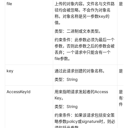
file
上传的对象内容。文件名与文件路
是
（obsfs）
径均会被忽略，不会作为对象名
（阿
称。对象名称是另一参数key的
布
值。
扎
比
类型：二进制或文本类型。
区
约束条件：此参数必须为最后一个
域）
参数，否则此参数之后的参数会被
丢弃；一个请求中只能含有一个
工
file参数。
具
指
key
通过此请求创建的对象名称。
是
南
类型：String
（obsutil）
（阿
AccessKeyId
用来指明请求发起者的Access
是，
布
Key。
有条
扎
件
比
类型：String
区
约束条件：如果该请求包括安全策
域）
略参数policy或signature时，则必
须包括此参数。