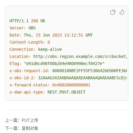
档
即
----------------------------285613759795901770404350
将
Content-Disposition: form-data; name=
"success_action
HTTP/1.1
200
OK
下
Server:
OBS
线，
200
请
Date:
Thu,
15
Jun
2023 13:12:51 
GMT
----------------------------285613759795901770404350
查
Content-Length:
0
Content-Disposition: form-data; name=
"file"
; filenam
阅
Connection:
keep-alive
Content-Type: text/plain

用
Location:
http://obs.region.example.com/srcbucket/ob
户
ETag:
"d41d8cd98f00b204e9800998ecf8427e"
指
x-obs-request-id:
00000188BF2FF55F5306426E000FE366
----------------------------285613759795901770404350
南）
x-obs-id-2:
32AAAUJAIAABAAAQAAEAABAAAQAAEAABCScDjcXg
Content-Disposition: form-data; name=
"submit"
x-forward-status:
0x40020000000001
用
x-dae-api-type:
REST.POST.OBJECT
户
指
----------------------------285613759795901770404350
南
（联
上一篇：PUT上传
盟
区
下一篇：复制对象