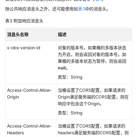
门
除公共响应消息头之外，还可能使用如
表3
中的消息头。
API
表3
附加响应消息头
桶
消息头名称
描述
的
基
x-obs-version-id
对象的版本号。如果桶的多版本状态
础
为开启，则会返回对象的版本号。如
操
果桶的多版本状态为暂停，则会返回
作
null
。
类型：String
桶
的
Access-Control-Allow-
当桶设置了CORS配置，如果请求的
高
Origin
Origin满足服务端的CORS配置，则在
级
响应中包含这个Origin。
配
类型：String
置
Access-Control-Allow-
当桶设置了CORS配置，如果请求的
静
Headers
headers满足服务端的CORS配置，则
态