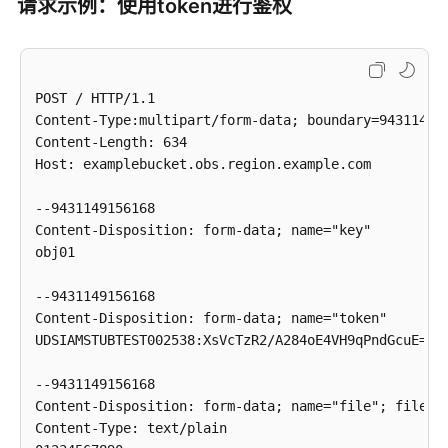
请求示例：使用token进行鉴权
截
http://www.example.com/

断
--7db143f50da2

对
Content-Disposition: form-data; name="file"; filenam
象
Content-Type: text/plain

POST / HTTP/1.1

Content-Type:multipart/form-data; boundary=943114915
重
01234567890

Content-Length: 634

命
--7db143f50da2

Host: examplebucket.obs.region.example.com

名
Content-Disposition: form-data; name="submit"

对
--9431149156168

象
Upload

Content-Disposition: form-data; name="key"

obj01

多
段
--9431149156168

操
Content-Disposition: form-data; name="token"

作
UDSIAMSTUBTEST002538:XsVcTzR2/A284oE4VH9qPndGcuE=:e
错
--9431149156168

误
Content-Disposition: form-data; name="file"; filenam
码
Content-Type: text/plain
