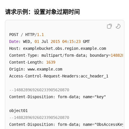
系
统
请求示例：设置对象过期时间
特
性
指
南
POST 
/
 HTTP
/
1.1
（安
Date
: WED, 
01
 Jul 
2015
04
:
15
:
23
 GMT 

卡
Host: examplebucket.obs.region.example.com 

拉
Content
-
Type: multipart
/
form
-
data; boundary
=
14882896
区
Content
-
Length: 
1639
域）
Origin: www.example.com 

Access
-
Control
-
Request
-
Headers:acc_header_1 

工
具
--148828969260233905620870 
指
Content
-
Disposition: form
-
data; name
=
"key" 

南
（OBS
Browser+）
（安
--148828969260233905620870
卡
Content
-
Disposition: form
-
data; name
=
"ObsAccessKeyId