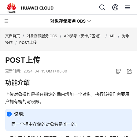
对象存储服务 OBS
文档首页
/
对象存储服务 OBS
/
API参考（安卡拉区域）
/
API
/
对象
操作
/
POST上传
最
POST上传
新
动
更新时间：
2024-04-15 GMT+08:00
态
功能介绍
服
上传对象操作是指在指定的桶内增加一个对象，执行该操作需要用
务
户拥有桶的写权限。
公
告
说明：
产
同一个桶中存储的对象名是唯一的。
品