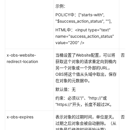
域）
示例：
POLICY中：["starts-with",
用
"$success_action_status", ""],
户
HTML中：<input type="text"
指
name="success_action_status"
南
value="200" />
（安
卡
x-obs-website-
当桶设置了Website配置，可以将
否
拉
redirect-location
获取这个对象的请求重定向到桶内
区
另一个对象或一个外部的URL，
域）
OBS将这个值从头域中取出，保存
在对象的元数据中。
API
参
默认值：无
考
约束：必须以“/”、“http://”或
（安
“https://”开头，长度不超过2K。
卡
拉
x-obs-expires
表示对象的过期时间，单位是天。
否
区
过期之后对象会被自动删除。（从
域）
对象最后修改时间开始计算）