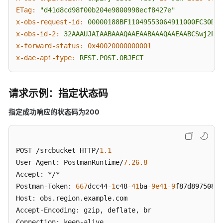
--148828969260233905620870
档
ETag:
"d41d8cd98f00b204e9800998ecf8427e"
Content
-
Disposition: form
-
data; name
=
"submit" 

即
x-obs-request-id:
00000188BF11049553064911000FC30D
将
x-obs-id-2:
32AAAUJAIAABAAAQAAEAABAAAQAAEAABCSwj2PcB
下
x-forward-status:
0x40020000000001
线，
--148828969260233905620870--
x-dae-api-type:
REST.POST.OBJECT
请
查
阅
请求示例：指定状态码
用
户
指定成功响应的状态码为200
指
南）
POST /srcbucket HTTP/
1.1
图
User-Agent: PostmanRuntime/
7.26
.8
片
Accept: */*

处
理
Postman-Token: 
667
dcc44
-1
c48
-41
ba
-9e41
-9
f87d8975089

（此
Host: obs.region.example.com

文
Accept-Encoding: gzip, deflate, br

档
Connection: keep-alive
