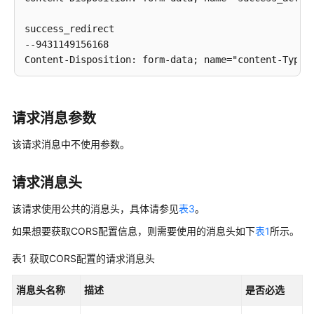
文
档
success_redirect 

--9431149156168 

用
Content-Disposition: form-data; name="content-Type" 
户
指
content_type 

南
--9431149156168 

（阿
请求消息参数
Content-Disposition: form-data; name="x-obs-meta-uui
布
扎
该请求消息中不使用参数。
uuid 

比
--9431149156168 

区
请求消息头
Content-Disposition: form-data; name="x-obs-meta-tag
域）
该请求使用公共的消息头，具体请参见
表3
。
metadata 

API
--9431149156168 

如果想要获取CORS配置信息，则需要使用的消息头如下
表1
所示。
参
Content-Disposition: form-data; name="AccessKeyId" 

考
表1
获取CORS配置的请求消息头
（阿
access-key-id 

布
消息头名称
描述
是否必选
--9431149156168 

扎
Content-Disposition: form-data; name="policy" 

比