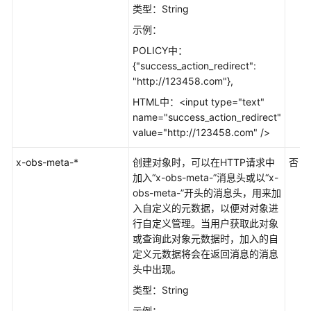
（吉
类型：String
隆
示例：
坡
区
POLICY中：
域）
{"success_action_redirect":
"http://123458.com"},
工
HTML中：<input type="text"
具
name="success_action_redirect"
指
value="http://123458.com" />
南
（obsutil）
x-obs-meta-*
创建对象时，可以在HTTP请求中
否
（吉
加入“x-obs-meta-”消息头或以“x-
隆
obs-meta-”开头的消息头，用来加
坡
入自定义的元数据，以便对对象进
区
行自定义管理。当用户获取此对象
域）
或查询此对象元数据时，加入的自
定义元数据将会在返回消息的消息
并
头中出现。
行
类型：String
文
示例：