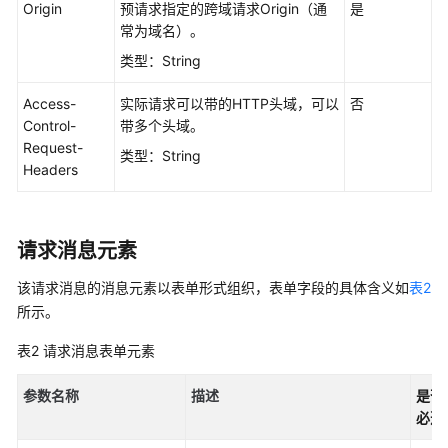
Origin
预请求指定的跨域请求Origin（通
是
区
常为域名）。
encoded_policy 

域）
--9431149156168 

类型：String
Content-Disposition: form-data; name="signature" 

工
Access-
实际请求可以带的HTTP头域，可以
否
具
signature= 

Control-
带多个头域。
指
--9431149156168 

Request-
南
类型：String
Content-Disposition: form-data; name="file"; filenam
Headers
（OBS
Content-Type: image/jpeg 

Browser+）
（阿
file_content 

布
请求消息元素
--9431149156168 

扎
Content-Disposition: form-data; name="submit" 

比
该请求消息的消息元素以表单形式组织，表单字段的具体含义如
表2
区
所示。
Upload to OBS 

域）
表2
请求消息表单元素
工
参数名称
描述
是否
具
必选
指
南