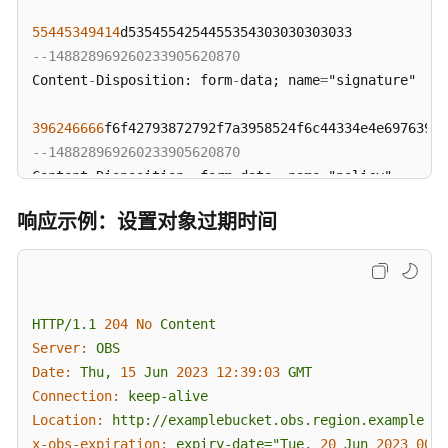
拉
区
55445349414
域）
--148828969260233905620870
Content
-
Disposition: form
-
data; name
=
"signature"

工
具
396246666
f6f42793872792f7a3958524f6c44334e4e69763950
指
--148828969260233905620870
南
Content
-
Disposition: form
-
data; name
=
"policy" 

（obsutil）
（安
响应示例：设置对象过期时间
卡
65794
拉
--148828969260233905620870
区
Content
-
Disposition: form
-
data; name
=
"x-obs-expires"

域）
4
HTTP/1.1
204
No
Content
操
--148828969260233905620870
Server:
OBS
作
Content
-
Disposition: form
-
data; name
=
"file"; filenam
Date:
Thu,
15
Jun
2023 12:39:03 
GMT
指
Content
-
Type: text
/
plain 

Connection:
keep-alive
南
Location:
http://examplebucket.obs.region.example.co
（此
01234567890
x-obs-expiration:
expiry-date="Tue,
20
Jun
2023 00:0
文