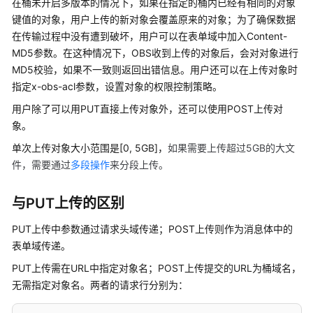
介
在桶未开启多版本的情况下，如果在指定的桶内已经有相同的对象
绍
键值的对象，用户上传的新对象会覆盖原来的对象；为了确保数据
在传输过程中没有遭到破坏，用户可以在表单域中加入Content-
计
MD5参数。在这种情况下，OBS收到上传的对象后，会对对象进行
费
MD5校验，如果不一致则返回出错信息。用户还可以在上传对象时
说
指定x-obs-acl参数，设置对象的权限控制策略。
明
用户除了可以用PUT直接上传对象外，还可以使用POST上传对
象。
快
速
单次上传对象大小范围是[0, 5GB]，
如果需要上传超过5GB的大文
入
件，需要通过
多段操作
来分段上传。
门
与PUT上传的区别
用
户
PUT上传中参数通过请求头域传递；POST上传则作为消息体中的
指
表单域传递。
南
PUT上传需在URL中指定对象名；POST上传提交的URL为桶域名，
权
无需指定对象名。两者的请求行分别为：
限