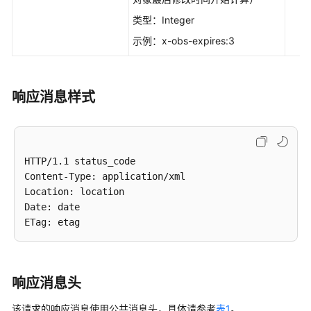
类型：Integer
使
示例：x-obs-expires:3
用
前
必
读
响应消息样式
API
概
览
HTTP/1.1 status_code

Content-Type: application/xml 

如
Location: location

何
Date: date

调
用
API
快
响应消息头
速
入
该请求的响应消息使用公共消息头，具体请参考
表1
。