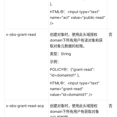
南
},
（obsfs）
HTML中：<input type="text"
（巴
name="acl" value="public-read"
黎
/>
区
域）
x-obs-grant-read
创建对象时，使用此头域授权
否
domain下所有用户有读对象和获
工
取对象元数据的权限。
具
指
类型：String
南
示例：
（obsutil）
POLICY中：{"grant-read":
（巴
"id=domainId1" },
黎
区
HTML中：<input type="text"
域）
name="grant-read"
value="id=domainId1" />
并
行
x-obs-grant-read-acp
创建对象时，使用此头域授权
否
文
domain下所有用户有获取对象
件