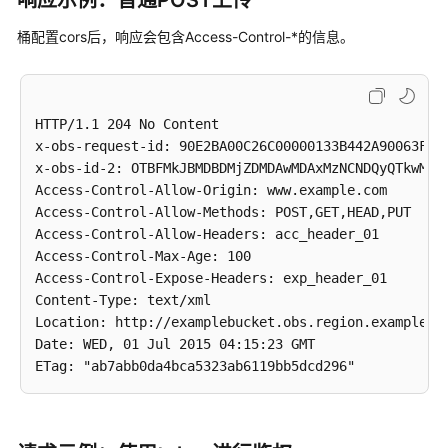
响应示例：普通POST上传
获
14RZT432N80TGDF2Y2G2

取
桶配置cors后，响应会包含Access-Control-*的信息。
--7db143f50da2

对
Content-Disposition: form-data; name="policy"

象
ACL
ew0KICAiZXhaaXJhdGlvbiI6ICIyMDE1LTA3LTAxVDEyOjAwOjA
HTTP/1.1 204 No Content

--7db143f50da2

修
x-obs-request-id: 90E2BA00C26C00000133B442A90063FD

Content-Disposition: form-data; name="signature"

改
x-obs-id-2: OTBFMkJBMDBDMjZDMDAwMDAxMzNCNDQyQTkwMDYz
对
Access-Control-Allow-Origin: www.example.com

Vk6rwO0Nq09BLhvNSIYwSJTRQ+k=

象
Access-Control-Allow-Methods: POST,GET,HEAD,PUT

--7db143f50da2

元
Access-Control-Allow-Headers: acc_header_01

Content-Disposition: form-data; name="x-obs-persiste
数
Access-Control-Max-Age: 100

据
Access-Control-Expose-Headers: exp_header_01

test:dmFsdWUx

Content-Type: text/xml

--7db143f50da2

Location: http://examplebucket.obs.region.example.co
修
Content-Disposition: form-data; name="x-obs-grant-re
Date: WED, 01 Jul 2015 04:15:23 GMT

改
写
id=52f24s3593as5730ea4f722483579xxx

对
--7db143f50da2

象
Content-Disposition: form-data; name="x-obs-server-s