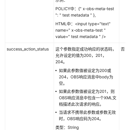
件
系
POLICY中：{" x-obs-meta-test
统
": " test metadata " },
特
HTML中：<input type="text"
性
name=" x-obs-meta-test "
指
value=" test metadata " />
南
（吉
success_action_status
这个参数指定成功响应的状态码，
否
隆
允许设定的值为200，201，
坡
204。
区
如果此参数值被设定为200或
域）
204，OBS响应消息中body为
空。
最
佳
如果此参数值被设定为201，则
实
OBS响应消息中包含一个XML文
践
档描述此次请求的响应。
（吉
当请求不携带此参数或参数无效
隆
时，OBS响应码为204。
坡
类型：String
区