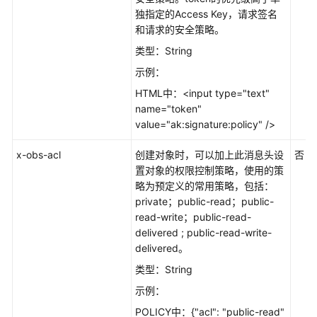
南
独指定的Access Key，请求签名
(巴
和请求的安全策略。
黎
区
类型：String
域)
示例：
HTML中：<input type="text"
工
name="token"
具
value="ak:signature:policy" />
指
南
x-obs-acl
创建对象时，可以加上此消息头设
否
（OBS
置对象的权限控制策略，使用的策
Browser+）
略为预定义的常用策略，包括：
(巴
private；public-read；public-
黎
read-write；public-read-
区
delivered ; public-read-write-
域)
delivered。
类型：String
工
具
示例：
指
POLICY中：{"acl": "public-read"