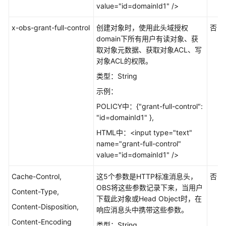
value="id=domainId1" />
黎
地
x-obs-grant-full-control
创建对象时，使用此头域授权
否
区）
domain下所有用户有读对象、获
取对象元数据、获取对象ACL、写
权
对象ACL的权限。
限
配
类型：String
置
示例：
指
POLICY中：{"grant-full-control":
南
"id=domainId1" },
（巴
黎
HTML中：<input type="text"
区
name="grant-full-control"
域）
value="id=domainId1" />
用
Cache-Control,
这5个参数是HTTP标准消息头，
否
户
OBS将这些参数记录下来，当用户
Content-Type,
指
下载此对象或Head Object时，在
Content-Disposition,
南
响应消息头中携带这些参数。
（吉
Content-Encoding
类型：String