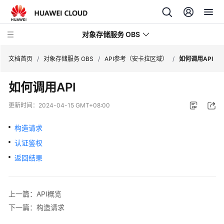
对象存储服务 OBS
文档首页
/
对象存储服务 OBS
/
API参考（安卡拉区域）
/
如何调用API
如何调用API
最
新
更新时间：
2024-04-15 GMT+08:00
动
态
构造请求
认证鉴权
服
务
返回结果
公
告
上一篇：API概览
产
下一篇：构造请求
品