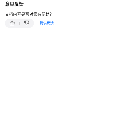
介
意见反馈
绍
文档内容是否对您有帮助？
计
提供反馈
费
说
明
快
速
入
门
用
户
指
南
权
限