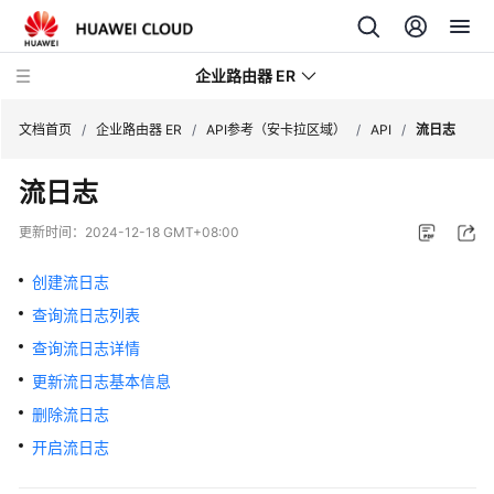
企业路由器 ER
文档首页
/
企业路由器 ER
/
API参考（安卡拉区域）
/
API
/
流日志
流日志
最
新
更新时间：
2024-12-18 GMT+08:00
动
态
创建流日志
查询流日志列表
产
品
查询流日志详情
介
更新流日志基本信息
绍
删除流日志
计
开启流日志
费