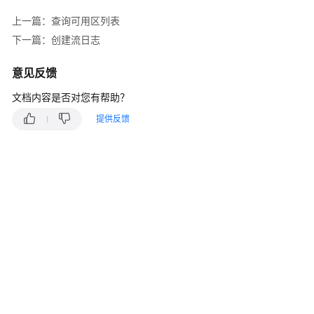
说
明
上一篇：查询可用区列表
下一篇：创建流日志
快
速
意见反馈
入
门
文档内容是否对您有帮助？
提供反馈
用
户
指
南
最
佳
实
践
API
参