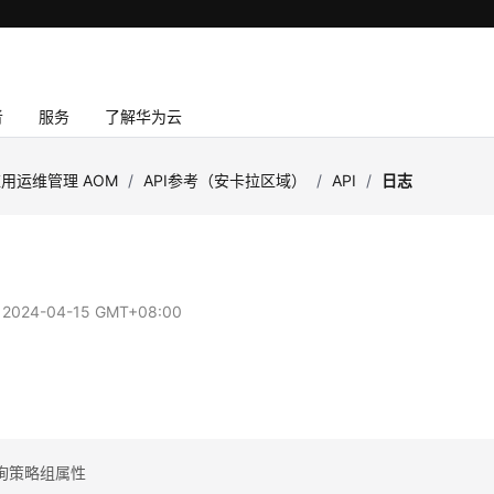
者
服务
了解华为云
用运维管理 AOM
/
API参考（安卡拉区域）
/
API
/
日志
：
2024-04-15 GMT+08:00
志
询策略组属性