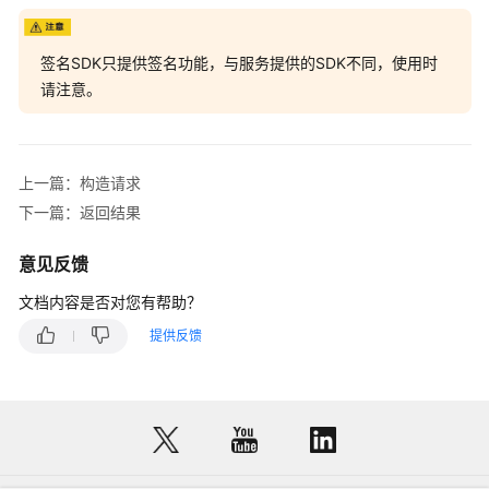
更
多
签名SDK只提供签名功能，与服务提供的SDK不同，使用时
文
请注意。
档
用
户
上一篇：构造请求
指
下一篇：返回结果
南
（1.0）
意见反馈
（吉
隆
文档内容是否对您有帮助？
坡
提供反馈
区
域）
用
户
指
南