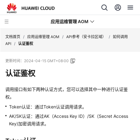
应用运维管理 AOM
文档首页
/
应用运维管理 AOM
/
API参考（安卡拉区域）
/
如何调用
API
/
认证鉴权
最
更新时间：
2024-04-15 GMT+08:00
新
动
认证鉴权
态
调用接口有如下两种认证方式，您可以选择其中一种进行认证鉴
产
权。
品
介
Token认证：通过Token认证调用请求。
绍
AK/SK认证：通过AK（Access Key ID）/SK（Secret Access
Key)加密调用请求。
计
费