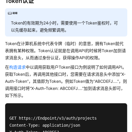
Token认证
说
明
快
Token的有效期为24小时，需要使用一个Token鉴权时，可
速
以先缓存起来，避免频繁调用。
入
门
Token在计算机系统中代表令牌（临时）的意思，拥有Token就代
表拥有某种权限。Token认证就是在调用API的时候将Token加到请
用
求消息头，从而通过身份认证，获得操作API的权限。
户
指
在
构造请求
中以调用获取用户Token接口为例说明了如何调用API。
南
获取Token后，再调用其他接口时，您需要在请求消息头中添加“X-
Auth-Token”，其值即为Token。例如Token值为“ABCDEFJ....”，则
最
调用接口时将“X-Auth-Token: ABCDEFJ....”加到请求消息头即可，
佳
如下所示。
实
践
GET https://Endpoint/v3/auth/projects  

API
Content-Type: application/json 

参