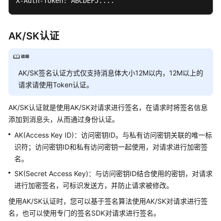
考
X-Auth-Token: ABCDEFJ....
SDK
参
AK/SK认证
考
常
AK/SK签名认证方式仅支持消息体大小12M以内，12M以上的
见
请求请使用Token认证。
问
题
AK/SK认证就是使用AK/SK对请求进行签名，在请求时将签名信息
添加到消息头，从而通过身份认证。
视
频
AK(Access Key ID)：访问密钥ID。与私有访问密钥关联的唯一标
帮
识符；访问密钥ID和私有访问密钥一起使用，对请求进行加密签
助
名。
SK(Secret Access Key)：与访问密钥ID结合使用的密钥，对请求
AOM
进行加密签名，可标识发送方，并防止请求被修改。
1.0
文
使用AK/SK认证时，您可以基于签名算法使用AK/SK对请求进行签
档
名，也可以使用专门的签名SDK对请求进行签名。