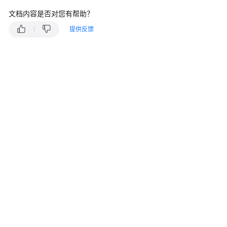
说
明
文档内容是否对您有帮助？
提供反馈
快
速
入
门
用
户
指
南
最
佳
实
践
API
参