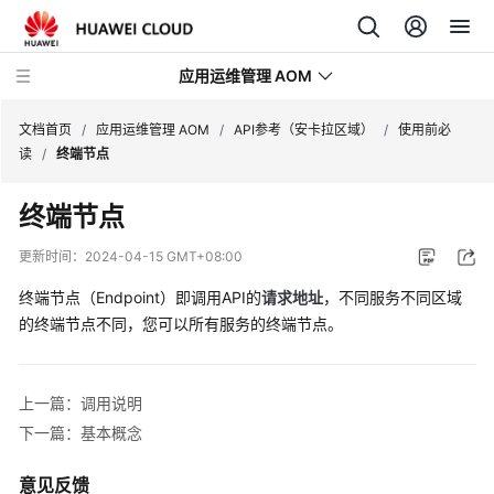
应用运维管理 AOM
文档首页
/
应用运维管理 AOM
/
API参考（安卡拉区域）
/
使用前必
读
/
终端节点
最
终端节点
新
动
更新时间：
2024-04-15 GMT+08:00
态
终端节点（Endpoint）即调用API的
请求地址
，不同服务不同区域
产
的终端节点不同，您可以所有服务的终端节点。
品
介
绍
上一篇：调用说明
下一篇：基本概念
计
费
意见反馈