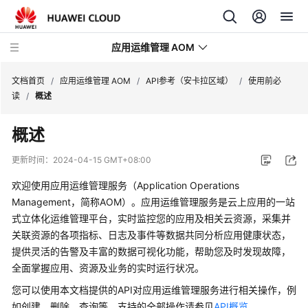
应用运维管理 AOM
文档首页
/
应用运维管理 AOM
/
API参考（安卡拉区域）
/
使用前必
读
/
概述
最
概述
新
动
更新时间：
2024-04-15 GMT+08:00
态
欢迎使用应用运维管理服务（Application Operations
产
Management，简称AOM）。应用运维管理服务是云上应用的一站
品
式立体化运维管理平台，实时监控您的应用及相关云资源，采集并
介
关联资源的各项指标、日志及事件等数据共同分析应用健康状态，
绍
提供灵活的告警及丰富的数据可视化功能，帮助您及时发现故障，
全面掌握应用、资源及业务的实时运行状况。
计
您可以使用本文档提供的API对应用运维管理服务进行相关操作，例
费
如创建、删除、查询等。支持的全部操作请参见
API概览
。