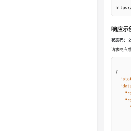
https:
响应示
状态码： 2
请求响应
{
"sta
"dat
"r
"r