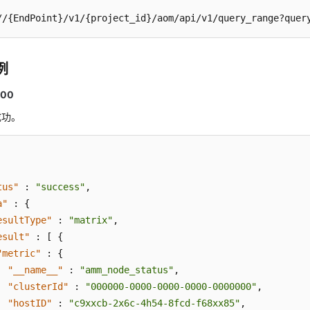
//{EndPoint}/v1/{project_id}/aom/api/v1/query_range?quer
例
00
成功。
tus"
:
"success"
,
a"
:
{
esultType"
:
"matrix"
,
esult"
:
[
{
"metric"
:
{
"__name__"
:
"amm_node_status"
,
"clusterId"
:
"000000-0000-0000-0000-0000000"
,
"hostID"
:
"c9xxcb-2x6c-4h54-8fcd-f68xx85"
,