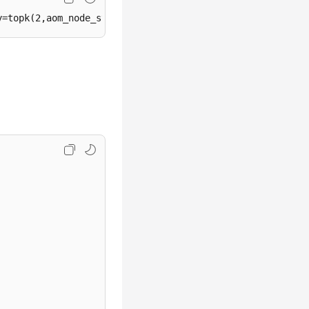
y=topk(2,aom_node_status)&start=1630386780&end=163039038