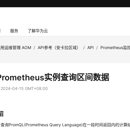
者
服务
了解华为云
用运维管理 AOM
/
API参考（安卡拉区域）
/
API
/
Prometheus监
rometheus实例查询区间数据
：
2024-04-15 GMT+08:00
绍
询PromQL(Prometheus Query Language)在一段时间返回内的计