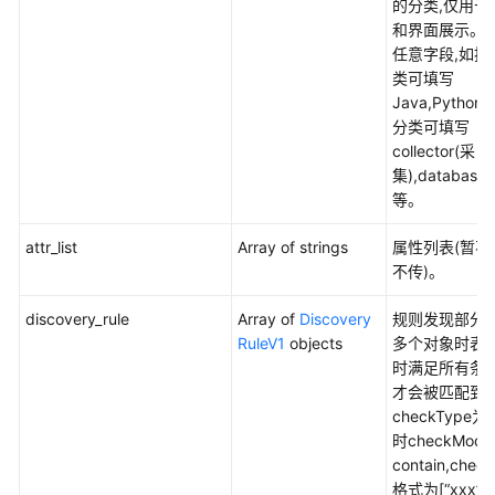
的分类,仅用于
（阿
和界面展示。
布
任意字段,如按
扎
类可填写
比
Java,Pytho
区
分类可填写
域）
collector(采
集),databas
API
等。
参
考
attr_list
Array of strings
属性列表(暂不
（阿
不传)。
布
扎
discovery_rule
Array of
Discovery
规则发现部分,
比
RuleV1
objects
多个对象时表
区
时满足所有条
域）
才会被匹配到
checkType为c
用
时checkMod
户
contain,chec
指
格式为[“xxx”