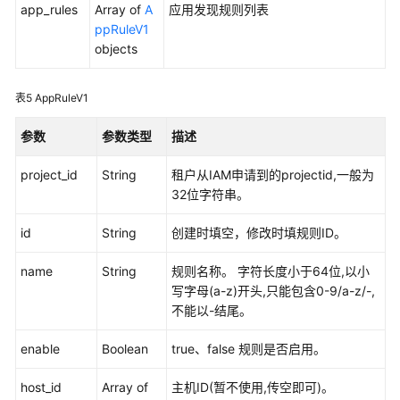
app_rules
Array of
A
应用发现规则列表
更
ppRuleV1
多
objects
文
档
表5
AppRuleV1
用
参数
参数类型
描述
户
指
project_id
String
租户从IAM申请到的projectid,一般为
南
32位字符串。
（1.0）
（吉
id
String
创建时填空，修改时填规则ID。
隆
坡
name
String
规则名称。 字符长度小于64位,以小
区
写字母(a-z)开头,只能包含0-9/a-z/-,
域）
不能以-结尾。
用
enable
Boolean
true、false 规则是否启用。
户
指
host_id
Array of
主机ID(暂不使用,传空即可)。
南