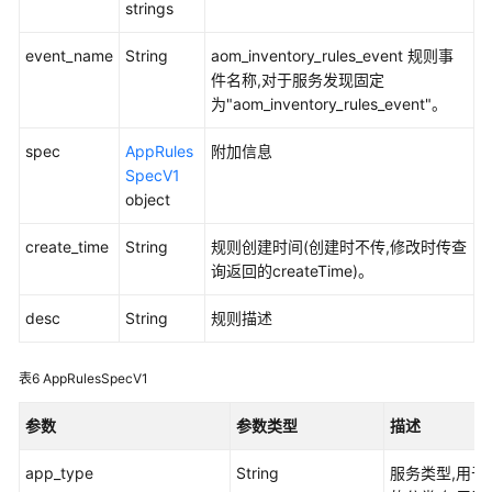
strings
（2.0）
（吉
event_name
String
aom_inventory_rules_event 规则事
隆
件名称,对于服务发现固定
坡
为"aom_inventory_rules_event"。
区
域）
spec
AppRules
附加信息
SpecV1
API
object
参
考
create_time
String
规则创建时间(创建时不传,修改时传查
（吉
询返回的createTime)。
隆
坡
desc
String
规则描述
区
域）
表6
AppRulesSpecV1
用
参数
参数类型
描述
户
指
app_type
String
服务类型,用于
南