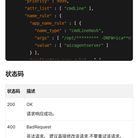
"priority"
:
9999
,
"attr_list"
:
[
"cmdLine"
]
,
云
"name_rule"
:
{
服
"app_name_rule"
:
[
{
务
"name_type"
:
"cmdLineHash"
,
等
"args"
:
[
"/opt/********* -DNFW=ica**nt"
级
"value"
:
[
"aicagentserver"
]
协
}
]
,
议
"application_name_rule"
:
[
{
（SLA）
"name_type"
:
"cmdLineHash"
,
状态码
白
"args"
:
[
"/opt/*********** -DNFW=ica**nt
皮
"value"
:
[
"aica**nt"
]
书
}
]
状态码
描述
资
}
,
源
200
OK
"app_type"
:
""
,
"aom_metric_relabel_configs"
:
null
,
请求响应成功。
支
"log_file_fix"
:
[
"log"
,
"trace"
,
"out"
]
,
持
400
"is_detect"
BadRequest
:
"false"
,
区
"is_default_rule"
:
null
,
非法请求。 建议直接修改该请求,不要重试该请求。
域