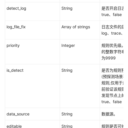
读
detect_log
String
是否开启日志
true、false
API
概
log_file_fix
Array of strings
日志文件的后
览
log、trace、o
如
priority
Integer
规则优先级。 1
何
的整数字符串,
调
为9999
用
API
is_detect
String
是否为规则预
(预探测场景不
API
规则,仅用于规
前验证该规则
监
发现节点上的进
控
true、false
（v1）
data_source
String
数据源。
监
控
editable
String
规则是否可修