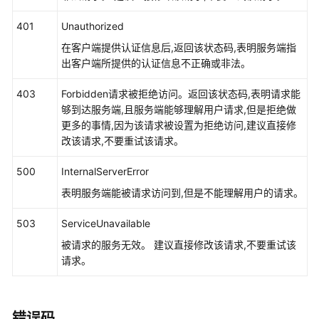
"data_source"
:
null
,
"discovery_rule"
:
[
{
401
Unauthorized
系
"check_type"
:
"cmdLine"
,
统
在客户端提供认证信息后,返回该状态码,表明服务端指
"check_content"
:
[
"-DNFW=ica**nt"
]
,
权
出客户端所提供的认证信息不正确或非法。
限
"check_mode"
:
"contain"
403
}
Forbidden请求被拒绝访问。返回该状态码,表明请求能
]
够到达服务端,且服务端能够理解用户请求,但是拒绝做
}
,
更多的事情,因为该请求被设置为拒绝访问,建议直接修
"desc"
:
null
改该请求,不要重试该请求。
}
]
}
500
InternalServerError
表明服务端能被请求访问到,但是不能理解用户的请求。
503
ServiceUnavailable
被请求的服务无效。 建议直接修改该请求,不要重试该
请求。
错误码