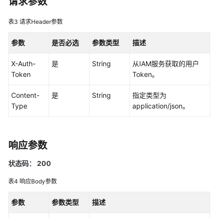
请求参数
考
表3
请求Header参数
SDK
参
参数
是否必选
参数类型
描述
考
X-Auth-
是
String
从IAM服务获取的用户
常
Token
Token。
见
问
Content-
是
String
指定类型为
题
Type
application/json。
视
频
帮
响应参数
助
状态码： 200
AOM
表4
响应Body参数
1.0
文
参数
参数类型
描述
档