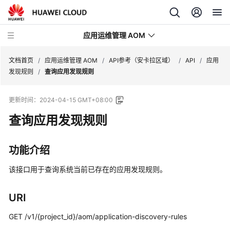
应用运维管理 AOM
文档首页
/
应用运维管理 AOM
/
API参考（安卡拉区域）
/
API
/
应用
发现规则
/
查询应用发现规则
最
更新时间：
2024-04-15 GMT+08:00
新
动
查询应用发现规则
态
功能介绍
产
品
该接口用于查询系统当前已存在的应用发现规则。
介
绍
URI
计
GET /v1/{project_id}/aom/application-discovery-rules
费