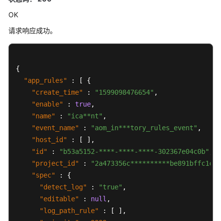
OK
用
户
请求响应成功。
指
南
（2.0）
{
（联
盟
"app_rules"
:
[
{
区
"create_time"
:
"1599098476654"
,
域）
"enable"
:
true
,
"name"
:
"ica**nt"
,
"event_name"
:
"aom_in***tory_rules_event"
,
通
"host_id"
:
[
]
,
用
"id"
:
"b53a5152-****-****-****-302367e04c0b"
,
参
"project_id"
:
"2a473356c**********be891bffc1cf"
考
"spec"
:
{
责
"detect_log"
:
"true"
,
任
"editable"
:
null
,
共
"log_path_rule"
:
[
]
,
担