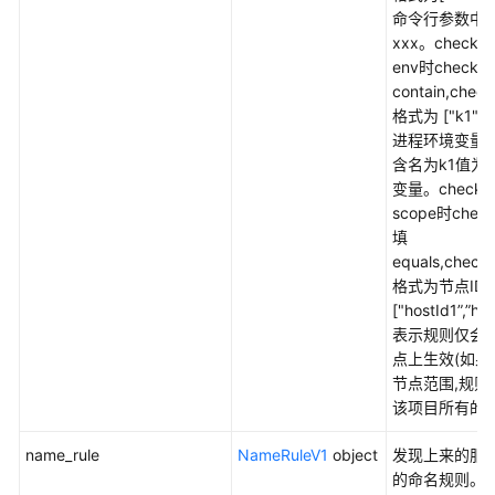
南
命令行参数中
（安
xxx。checkT
卡
env时checkM
拉
contain,chec
区
格式为 ["k1","
域）
进程环境变量
含名为k1值为
API
变量。checkT
参
scope时chec
考
填
（安
equals,check
卡
格式为节点ID
拉
["hostId1”,”hos
区
表示规则仅会
域）
点上生效(如果
节点范围,规则
该项目所有的节
使
用
name_rule
NameRuleV1
object
发现上来的服
前
的命名规则。
必