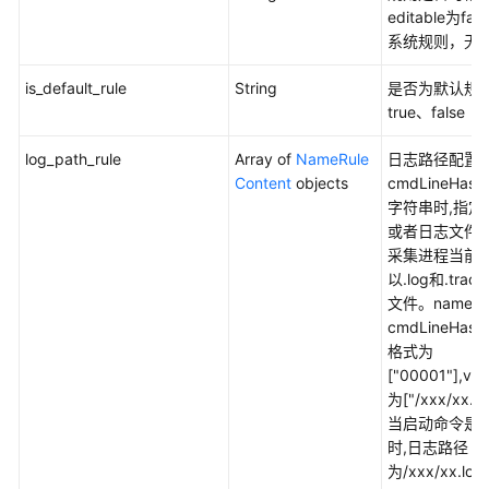
（v2）
editable为fa
系统规则，无
弹
性
is_default_rule
String
是否为默认规
伸
true、false
缩
log_path_rule
Array of
NameRule
日志路径配置
Content
objects
cmdLineHa
日
字符串时,指定
志
或者日志文件
采集进程当前
事
以.log和.tra
件
文件。nameT
告
cmdLineHash
警
格式为
["00001"],v
Agent
为["/xxx/xx.l
当启动命令是00
应
时,日志路径
用
为/xxx/xx.lo
发