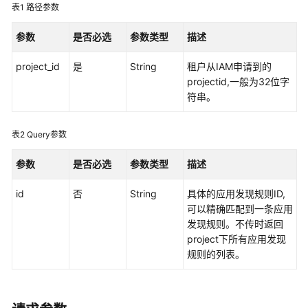
说
表1
路径参数
明
参数
是否必选
参数类型
描述
快
速
project_id
是
String
租户从IAM申请到的
入
projectid,一般为32位字
门
符串。
用
表2
Query参数
户
指
参数
是否必选
参数类型
描述
南
id
否
String
具体的应用发现规则ID,
最
可以精确匹配到一条应用
佳
发现规则。不传时返回
实
project下所有应用发现
践
规则的列表。
API
参