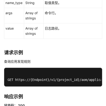
name_type
String
取值类型。
修
订
args
Array of
命令行。
记
strings
录
value
Array of
日志路径。
strings
用
户
指
南
请求示例
（1.0）
（联
查询应用发现规则
盟
区
域）
GET https://{Endpoint}/v1/{project_id}/aom/applicati
API（联
盟
响应示例
区
域）
状态码： 200