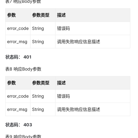
表7
响应Body参数
（阿
布
参数
参数类型
描述
扎
比
error_code
String
错误码
区
域）
error_msg
String
调用失败响应信息描述
API
状态码： 401
参
考
表8
响应Body参数
（阿
布
参数
参数类型
描述
扎
比
error_code
String
错误码
区
域）
error_msg
String
调用失败响应信息描述
用
状态码： 403
户
指
表9
响应Body参数