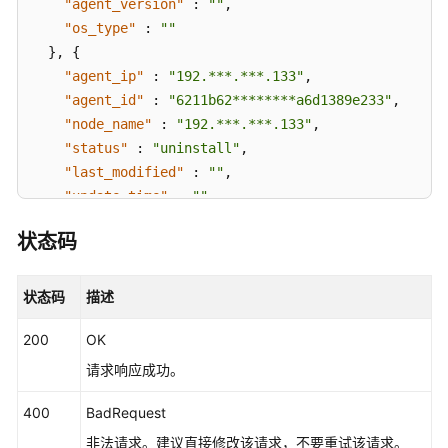
"agent_version"
:
""
,
信
"os_type"
:
""
息
}
,
{
"agent_ip"
:
"192.***.***.133"
,
应
"agent_id"
:
"6211b62********a6d1389e233"
,
用
"node_name"
:
"192.***.***.133"
,
发
现
"status"
:
"uninstall"
,
规
"last_modified"
:
""
,
则
"update_time"
:
""
,
"agent_version"
:
""
,
Prometheus
状态码
"os_type"
:
""
监
}
]
控
}
状态码
描述
附
200
OK
录
请求响应成功。
修
400
BadRequest
订
记
非法请求。建议直接修改该请求，不要重试该请求。