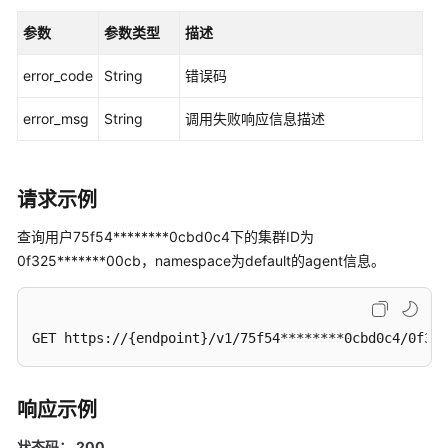
读
参数
参数类型
描述
API
error_code
String
错误码
概
览
error_msg
String
调用失败响应信息描述
如
何
调
请求示例
用
API
查询用户75f54********0cbd0c4下的集群ID为
0f325*******00cb，namespace为default的agent信息。
API
监
GET https://{endpoint}/v1/75f54********0cbd0c4/0f325
控
（v1）
响应示例
监
控
状态码： 200