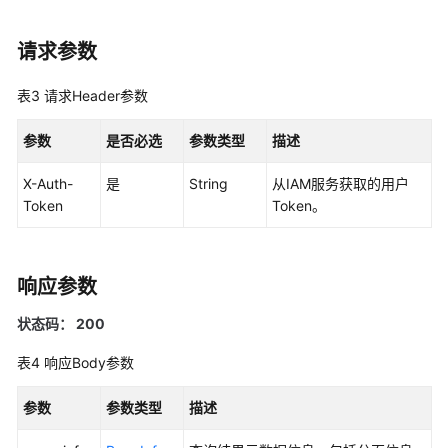
考
SDK
请求参数
参
考
表3
请求Header参数
常
参数
是否必选
参数类型
描述
见
问
X-Auth-
是
String
从IAM服务获取的用户
题
Token
Token。
视
频
响应参数
帮
助
状态码： 200
AOM
表4
响应Body参数
1.0
文
参数
参数类型
描述
档