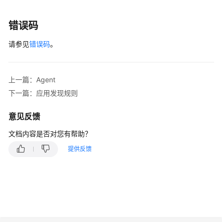
南
（2.0）
错误码
（联
盟
请参见
错误码
。
区
域）
上一篇：Agent
通
下一篇：应用发现规则
用
参
意见反馈
考
文档内容是否对您有帮助？
责
提供反馈
任
共
担
云
服