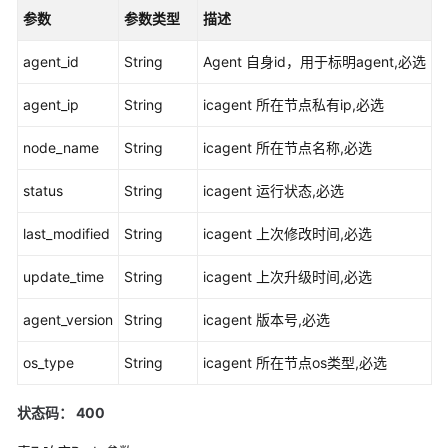
参数
参数类型
描述
（2.0）
（吉
agent_id
String
Agent 自身id，用于标明agent,必选
隆
坡
agent_ip
String
icagent 所在节点私有ip,必选
区
域）
node_name
String
icagent 所在节点名称,必选
API
status
String
icagent 运行状态,必选
参
考
last_modified
String
icagent 上次修改时间,必选
（吉
隆
update_time
String
icagent 上次升级时间,必选
坡
区
agent_version
String
icagent 版本号,必选
域）
os_type
String
icagent 所在节点os类型,必选
用
户
状态码： 400
指
南