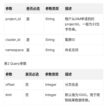
说
明
参数
是否必选
参数类型
描述
快
project_id
是
String
租户从IAM申请到的
速
projectid，一般为32位
入
字符串。
门
cluster_id
是
String
集群ID
用
户
namespace
是
String
命名空间
指
南
表2
Query参数
最
参数
是否必选
参数类型
描述
佳
实
offset
否
Integer
分页信息
践
limit
否
Integer
默认值为1000。用于限
API
制结果数据条数。
参