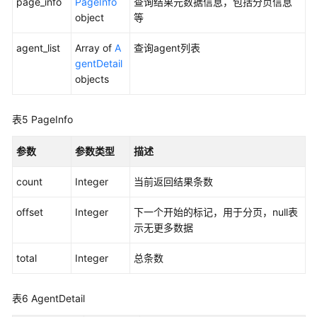
page_info
PageInfo
查询结果元数据信息，包括分页信息
更
object
等
多
agent_list
Array of
A
查询agent列表
文
gentDetail
档
objects
用
户
表5
PageInfo
指
南
参数
参数类型
描述
（1.0）
（吉
count
Integer
当前返回结果条数
隆
坡
offset
Integer
下一个开始的标记，用于分页，null表
区
示无更多数据
域）
total
Integer
总条数
用
户
表6
AgentDetail
指
南