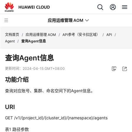
应用运维管理 AOM
文档首页
/
应用运维管理 AOM
/
API参考（安卡拉区域）
/
API
/
Agent
/
查询Agent信息
最
查询Agent信息
新
动
更新时间：
2024-04-15 GMT+08:00
态
功能介绍
产
查询对应账号、集群、命名空间下的Agent信息。
品
介
绍
URI
GET /v1/{project_id}/{cluster_id}/{namespace}/agents
计
费
表1
路径参数