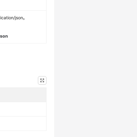
ation/json。
json