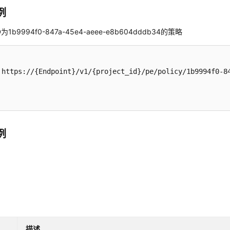
例
1b9994f0-847a-45e4-aeee-e8b604dddb34的策略
 https://{Endpoint}/v1/{project_id}/pe/policy/1b9994f0-84
例
描述