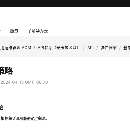
者
服务
了解华为云
用运维管理 AOM
/
API参考（安卡拉区域）
/
API
/
弹性伸缩
/
删
策略
：
2024-04-15 GMT+08:00
绍
根据策略ID删除指定策略。