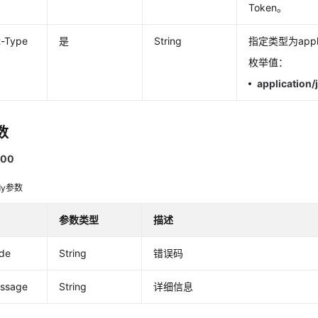
Token。
t-Type
是
String
指定类型为applic
枚举值：
application/
数
00
dy参数
参数类型
描述
ode
String
错误码
essage
String
详细信息