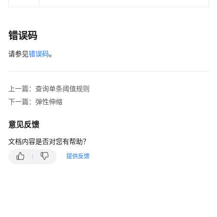
南
（安
卡
错误码
拉
区
请参见
错误码
。
域）
API
上一篇：查询单条阈值规则
参
下一篇：弹性伸缩
考
（安
意见反馈
卡
拉
文档内容是否对您有帮助？
区
域）
提供反馈
使
用
前
必