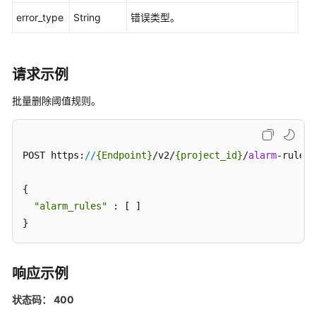
error_type
更
String
错误类型。
多
文
档
请求示例
用
批量删除阈值规则。
户
指
南
POST https:
//
{Endpoint}
/v2/
{project_id}
/
alarm
-rules/
（1.0）
（吉
{

隆
坡
"alarm_rules"
 : [ ]

区
}
域）
用
响应示例
户
状态码： 400
指
南