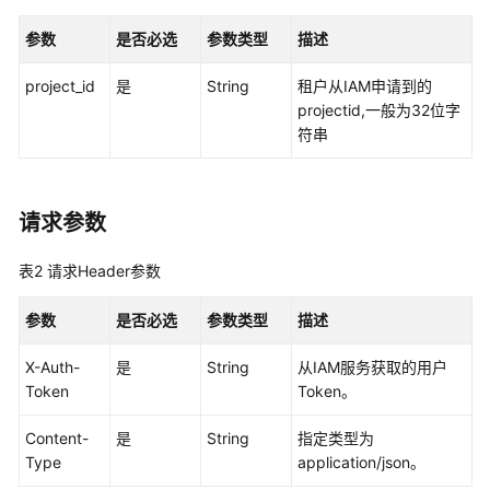
说
明
参数
是否必选
参数类型
描述
快
project_id
是
String
租户从IAM申请到的
速
projectid,一般为32位字
入
符串
门
用
请求参数
户
指
南
表2
请求Header参数
参数
最
是否必选
参数类型
描述
佳
X-Auth-
是
String
从IAM服务获取的用户
实
Token
Token。
践
Content-
是
String
指定类型为
API
Type
application/json。
参