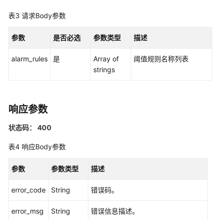
考
表3
请求Body参数
SDK
参
参数
是否必选
参数类型
描述
考
alarm_rules
是
Array of
阈值规则名称列表
常
strings
见
问
题
响应参数
视
状态码： 400
频
帮
表4
响应Body参数
助
参数
参数类型
描述
AOM
1.0
error_code
String
错误码。
文
档
error_msg
String
错误信息描述。