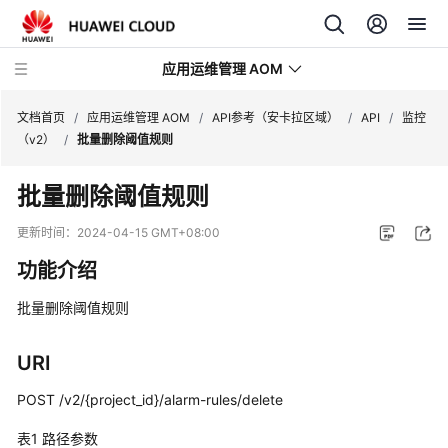
应用运维管理 AOM
文档首页
/
应用运维管理 AOM
/
API参考（安卡拉区域）
/
API
/
监控
（v2）
/
批量删除阈值规则
最
批量删除阈值规则
新
动
更新时间：
2024-04-15 GMT+08:00
态
功能介绍
产
批量删除阈值规则
品
介
绍
URI
POST /v2/{project_id}/alarm-rules/delete
计
费
表1
路径参数