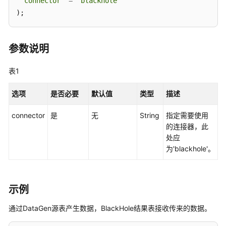
实
'connector'
=
'blackhole'
践
);
开
发
参数说明
指
南
表1
语
选项
是否必要
默认值
类型
描述
法
参
connector
是
无
String
指定需要使用
考
的连接器，此
处应
Spark
为'blackhole'。
SQL
语
法
示例
参
考
通过DataGen源表产生数据，BlackHole结果表接收传来的数据。