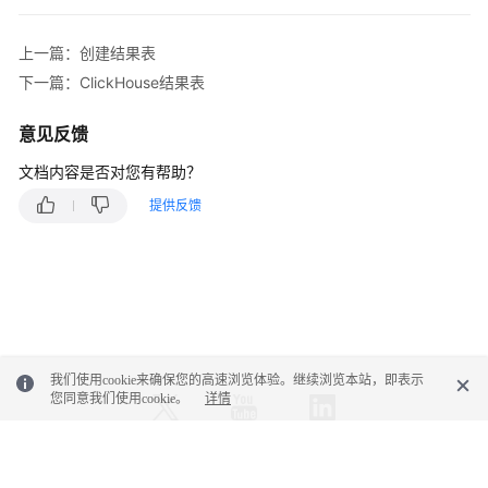
法
参
上一篇：创建结果表
考
下一篇：ClickHouse结果表
Flink
意见反馈
Opensource
SQL1.12
文档内容是否对您有帮助？
语
提供反馈
法
参
考
SQL
语
法
我们使用cookie来确保您的高速浏览体验。继续浏览本站，即表示
约
您同意我们使用cookie。
详情
束
与
定
义
© 2026, 华为云计算技术有限公司及其关联公司。保留一切权利。