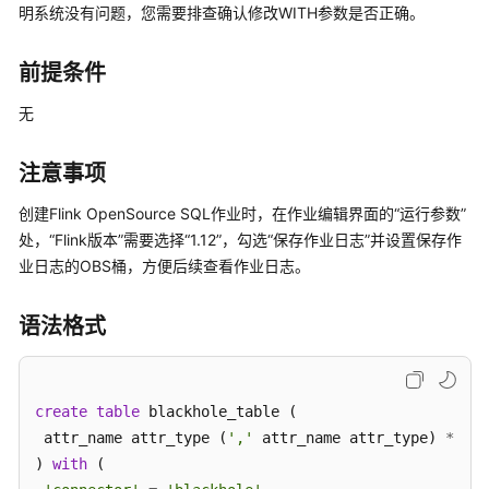
介
明系统没有问题，您需要排查确认修改WITH参数是否正确。
绍
前提条件
计
费
无
说
明
注意事项
快
创建Flink OpenSource SQL作业时，在作业编辑界面的“运行参数”
速
处，“Flink版本”需要选择“1.12”，勾选“保存作业日志”并设置保存作
入
业日志的OBS桶，方便后续查看作业日志。
门
用
语法格式
户
指
南
create
table
 blackhole_table (

 attr_name attr_type (
','
 attr_name attr_type) 
*
最
) 
with
 (

佳