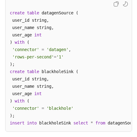
Flink
SQL
create
table
 datagenSource (

语
 user_id string,

法
参
 user_name string,

考
 user_age 
int
) 
with
 (

Flink
'connector'
=
'datagen'
,

Opensource
'rows-per-second'
=
'1'
SQL
语
create
table
 blackholeSink (

法
 user_id string,

参
 user_name string,

考
 user_age 
int
简
) 
with
 (

介
'connector'
=
'blackhole'
Flink
Opensource
insert
into
 blackholeSink 
select
*
from
 datagenSourc
SQL1.15
语