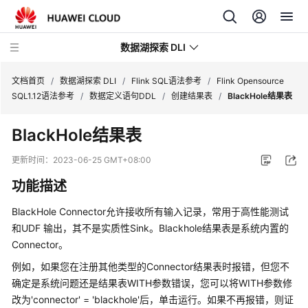
数据湖探索 DLI
文档首页
/
数据湖探索 DLI
/
Flink SQL语法参考
/
Flink Opensource
SQL1.12语法参考
/
数据定义语句DDL
/
创建结果表
/
BlackHole结果表
最
BlackHole结果表
新
动
更新时间：
2023-06-25 GMT+08:00
态
功能描述
服
BlackHole Connector允许接收所有输入记录，常用于高性能测试
务
和UDF 输出，其不是实质性Sink。Blackhole结果表是系统内置的
公
Connector。
告
例如，如果您在注册其他类型的Connector结果表时报错，但您不
产
确定是系统问题还是结果表WITH参数错误，您可以将WITH参数修
品
改为'connector' = 'blackhole'后，单击运行。如果不再报错，则证