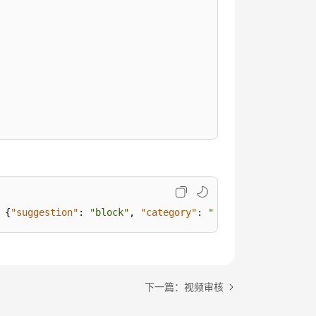
{
"suggestion"
:
"block"
,
"category"
:
"image_text"
,
"deta
下一篇：视频审核