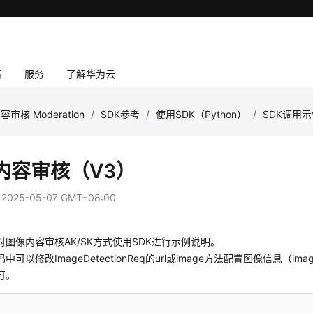
者
服务
了解华为云
容审核 Moderation
/
SDK参考
/
使用SDK（Python）
/
SDK调用
内容审核（V3）
：
2025-05-07 GMT+08:00
对图像内容审核AK/SK方式使用SDK进行示例说明。
中可以修改ImageDetectionReq的url或image方法配置图像信息（i
可。