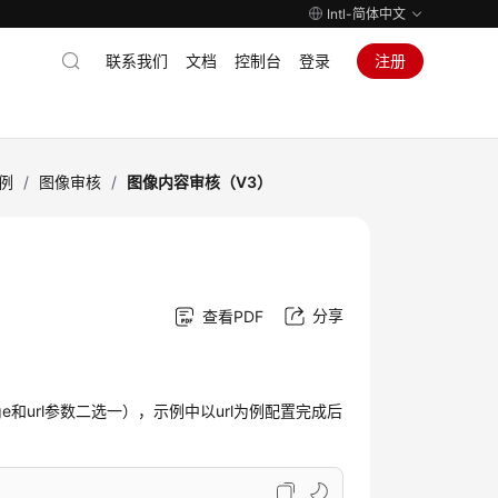
Intl-简体中文
联系我们
文档
控制台
登录
注册
示例
/
图像审核
/
图像内容审核（V3）
分享
查看PDF
mage和url参数二选一），示例中以url为例配置完成后