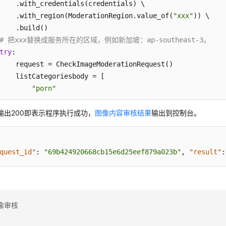
    .with_credentials(credentials) \

    .with_region(ModerationRegion.value_of(
"xxx"
)) \   

    .build()

# 把xxx替换成服务所在的区域，例如新加坡：ap-southeast-3。
try
:

    request = CheckImageModerationRequest()

    listCategoriesbody = [

"porn"
    ]

输出200即表示程序执行成功，
    request.body = ImageDetectionReq(

图像内容审核结果
输出到控制台。
        url=
"http://www.xxxx.xxxx"
,

        categories=listCategoriesbody,

        event_type=
"head_image"
quest_id"
:
"69b424920668cb15e6d25eef879a023b"
,
"result"
:
    )

    response = client.check_image_moderation(request)

print
(response)

except
 exceptions.ClientRequestException 
as
 e:

像审核
print
(e.status_code)

print
(e.request_id)
