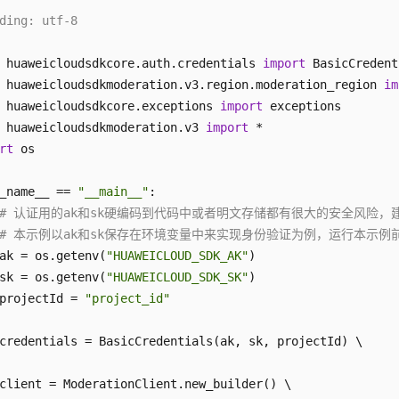
ding: utf-8
 huaweicloudsdkcore.auth.credentials 
import
 huaweicloudsdkmoderation.v3.region.moderation_region 
im
 huaweicloudsdkcore.exceptions 
import
 huaweicloudsdkmoderation.v3 
import
rt
 os

_name__ == 
"__main__"
:

# 认证用的ak和sk硬编码到代码中或者明文存储都有很大的安全风险
# 本示例以ak和sk保存在环境变量中来实现身份验证为例，运行本示例前请先在本地
ak = os.getenv(
"HUAWEICLOUD_SDK_AK"
)

sk = os.getenv(
"HUAWEICLOUD_SDK_SK"
)

projectId = 
"project_id"
credentials = BasicCredentials(ak, sk, projectId) \

client = ModerationClient.new_builder() \
