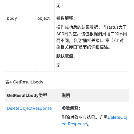
无
获
取
body
object
参数解释：
对
操作成功后的结果数据，当status大于
象
300时为空。该值根据调用接口的不同
元
而不同，参见“桶相关接口”章节和“对
数
象相关接口”章节的详细描述。
据
默认取值：
(Python
SDK)
无
修
表4
GetResult.body
改
对
GetResult.body类型
说明
象
元
DeleteObjectResponse
参数解释：
数
据
删除对象响应结果。详见
DeleteObj
(Python
ectResponse
。
SDK)