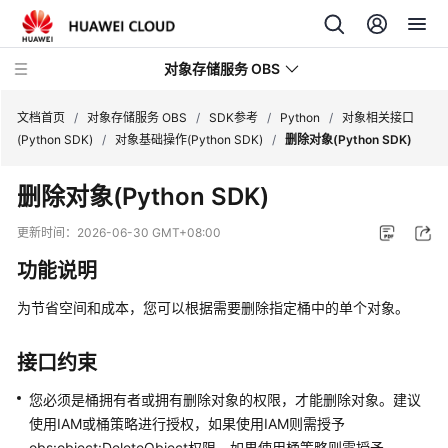
对象存储服务 OBS
文档首页
/
对象存储服务 OBS
/
SDK参考
/
Python
/
对象相关接口
(Python SDK)
/
对象基础操作(Python SDK)
/
删除对象(Python SDK)
最
删除对象(Python SDK)
新
动
更新时间：
2026-06-30 GMT+08:00
态
功能说明
服
为节省空间和成本，您可以根据需要删除指定桶中的单个对象。
务
公
告
接口约束
您必须是桶拥有者或拥有删除对象的权限，才能删除对象。建议
产
使用IAM或桶策略进行授权，如果使用IAM则需授予
品
obs:object:DeleteObject权限，如果使用桶策略则需授予