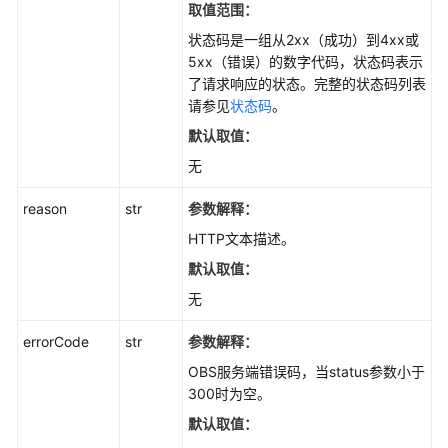
取值范围：
关
状态码是一组从2xx（成功）到4xx或
接
5xx（错误）的数字代码，状态码表示
口
了请求响应的状态。完整的状态码列表
(Python
请参见
状态码
。
SDK)
默认取值：
对
无
象
相
reason
str
参数解释：
关
HTTP文本描述。
接
口
默认取值：
(Python
无
SDK)
errorCode
str
参数解释：
对
OBS服务端错误码，当status参数小于
象
300时为空。
基
础
默认取值：
操