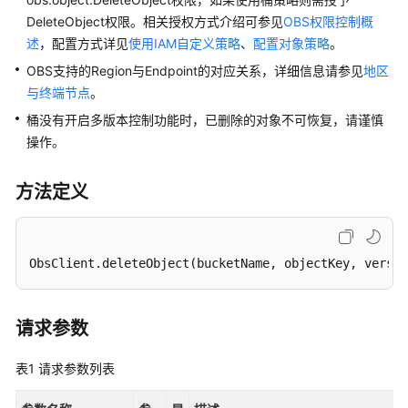
介
绍
DeleteObject权限。相关授权方式介绍可参见
OBS权限控制概
述
，配置方式详见
使用IAM自定义策略
、
配置对象策略
。
计
OBS支持的Region与Endpoint的对应关系，详细信息请参见
地区
费
与终端节点
。
说
桶没有开启多版本控制功能时，已删除的对象不可恢复，请谨慎
明
操作。
快
速
方法定义
入
门
ObsClient
.deleteObject
(bucketName, objectKey, versi
用
户
指
请求参数
南
表1
权
请求参数列表
限