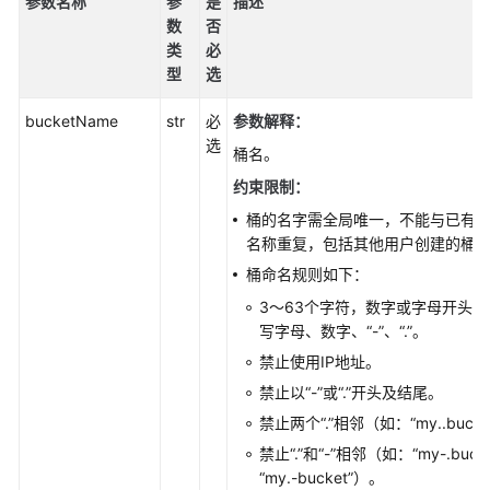
配
参数名称
参
是
描述
置
数
否
指
类
必
南
型
选
bucketName
str
必
参数解释
：
工
选
具
桶名。
指
约束限制：
南
桶的名字需全局唯一，不能与已有
名称重复，包括其他用户创建的桶
最
佳
桶命名规则如下：
实
3～63个字符，数字或字母开头
践
写字母、数字、“-”、“.”。
禁止使用IP地址。
API
参
禁止以“-”或“.”开头及结尾。
考
禁止两个“.”相邻（如：“my..buck
禁止“.”和“-”相邻（如：“my-.buck
SDK
“my.-bucket”）。