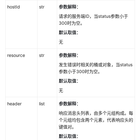
对
hostId
str
参数解释：
象
请求的服务端ID，当status参数小于
(Python
300时为空。
SDK)
默认取值：
批
无
量
删
resource
str
参数解释：
除
发生错误时相关的桶或对象，当status
对
参数小于300时为空。
象
(Python
默认取值：
SDK)
无
复
header
list
参数解释：
制
响应消息头列表，由多个元组构成。每
对
个元组均包含两个元素，代表响应头的
象
键值对。
(Python
SDK)
默认取值：