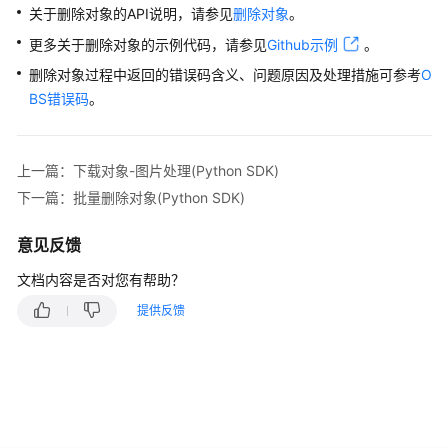
print
(
'deleteMarker:'
, resp.body.deleteMarke
关于删除对象的API说明，请参见
删除对象
。
ACL(Python
print
(
'versionId:'
, resp.body.versionId) 

SDK)
更多关于删除对象的示例代码，请参见
Github示例
。
else
: 

print
(
'Delete Object Failed'
) 

删除对象过程中返回的错误码含义、问题原因及处理措施可参考
O
对
print
(
'requestId:'
, resp.requestId) 

BS错误码
。
象
print
(
'errorCode:'
, resp.errorCode) 

标
print
(
'errorMessage:'
签
except
 Exception: 

上一篇：下载对象-图片处理(Python SDK)
(Python
print
(
'Delete Object Failed'
) 

SDK)
下一篇：批量删除对象(Python SDK)
print
一
意见反馈
致
文档内容是否对您有帮助？
性
校
提供反馈
验
(Python
SDK)
多
段