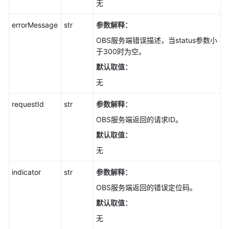
无
作
(Python
errorMessage
str
参数解释：
SDK)
OBS服务端错误描述，当status参数小
于300时为空。
上
传
默认取值：
对
无
象
(Python
requestId
str
参数解释：
SDK)
OBS服务端返回的请求ID。
下
默认取值：
载
无
对
象
indicator
str
参数解释：
(Python
OBS服务端返回的错误定位码。
SDK)
默认取值：
删
无
除