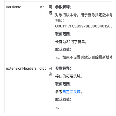
口
概
versionId
str
可
参数解释：
览
选
对象的版本号，用于删除指定版本号
例如：
使
G001117FCE89978B0000401205
用
取值范围：
前
准
长度为32的字符串。
备
默认取值：
(Python
无，如果不设置则默认删除最新版本
SDK)
extensionHeaders
dict
可
参数解释：
下
选
载
接口的拓展头域。
与
取值范围：
安
参考
自定义头域
。
装
SDK(Python
默认取值：
SDK)
无
快