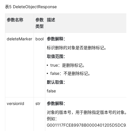
表5
DeleteObjectResponse
判
断
参数名称
参数
描述
对
类型
象
是
deleteMarker
bool
参数解释：
否
存
标识删除的对象是否是删除标记。
在
取值范围：
(Python
true：是删除标记。
SDK)
false：不是删除标记。
恢
默认取值：
复
false
归
档
versionId
str
参数解释：
存
储
对象的版本号，用于删除指定版本号的对象。
对
例如：
象
G001117FCE89978B0000401205D5DC9。