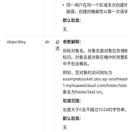
参
同一用户在同一个区域多次创建同
考
报错，创建的桶属性以第一次请求
默认取值：
SDK
概
无
述
objectKey
str
必
参数解释：
Python
选
目标对象名。对象名是对象在存储桶
标识。对象名是对象在桶中的完整路
使
中不包含桶名。
用
例如，您对象的访问地址为
前
examplebucket.obs.ap-southeast-
须
1.myhuaweicloud.com/folder/test.
知
象名为folder/test.txt。
(Python
SDK)
取值范围：
长度大于0且不超过1024的字符串。
Python
默认取值：
SDK
接
无