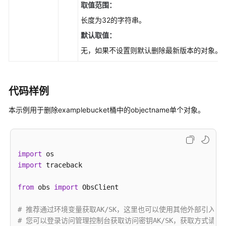
(Python
取值范围：
SDK)
长度为32的字符串。
配
默认取值：
置
无，如果不设置则默认删除最新版本的对象。
对
象
级
代码样例
WORM
保
本示例用于删除examplebucket桶中的objectname单个对象。
护
策
略
(Python
import
SDK)
import
 traceback

截
from
 obs 
import
 ObsClient

断
对
# 推荐通过环境变量获取AK/SK，这里也可以使用其他外部引入
象
# 您可以登录访问管理控制台获取访问密钥AK/SK，获取方式请参见https://su
(Python