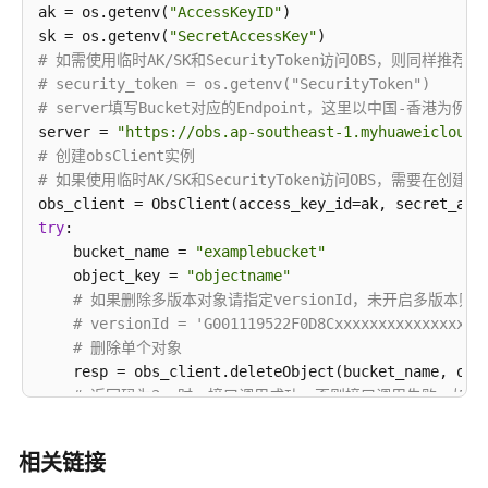
ak = os.getenv(
"AccessKeyID"
)

SDK)
sk = os.getenv(
"SecretAccessKey"
# 如需使用临时AK/SK和SecurityToken访问OBS，则同样推
修
# security_token = os.getenv("SecurityToken")
改
# server填写Bucket对应的Endpoint，这里以中国-香港
写
server = 
"https://obs.ap-southeast-1.myhuaweicloud.
对
# 创建obsClient实例
象
# 如果使用临时AK/SK和SecurityToken访问OBS，需要在创建实例时
(Python
SDK)
try
: 

    bucket_name = 
"examplebucket"
文
    object_key = 
"objectname"
件
# 如果删除多版本对象请指定versionId，未开启多版本则不
重
# versionId = 'G001119522F0D8Cxxxxxxxxxxxxxxxxx
命
# 删除单个对象 
名
    resp = obs_client.deleteObject(bucket_name, obje
(Python
# 返回码为2xx时，接口调用成功，否则接口调用失败。如果
SDK)
if
 resp.status < 
300
: 

print
(
'Delete Object Succeeded'
) 

相关链接
对
print
(
'requestId:'
, resp.requestId) 

象