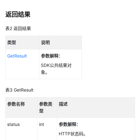
速
返回结果
入
门
(Python
表2
返回结果
SDK)
类型
说明
初
始
GetResult
参数解释：
化
SDK公共结果对
(Python
象。
SDK)
表3
GetResult
预
定
参数名称
参数类
描述
义
型
常
量
status
int
参数解释：
桶
HTTP状态码。
相