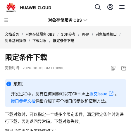
对象存储服务 OBS
文档首页
/
对象存储服务 OBS
/
SDK参考
/
PHP
/
对象相关接口
/
对象基础操作
/
下载对象
/
限定条件下载
最
限定条件下载
新
动
更新时间：
2026-08-03 GMT+08:00
态
须知：
服
务
开发过程中，您有任何问题可以在GitHub上
提交issue
。
公
接口参考文档
详细介绍了每个接口的参数和使用方法。
告
下载对象时，可以指定一个或多个限定条件，满足限定条件时则进
产
行下载，否则返回异常码，下载对象失败。
品
您可以使用的限定条件如下：