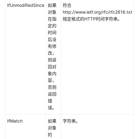
配
IfUnmodifiedSince
如果
符合
置
对象
http://www.ietf.org/rfc/rfc2616.txt
指
在指
规定格式的HTTP时间字符串。
南
定的
时间
工
后没
具
有修
指
改，
南
则返
回对
最
象内
佳
容，
实
否则
践
返回
错
API
误。
参
考
IfMatch
如果
字符串。
对象
SDK
的