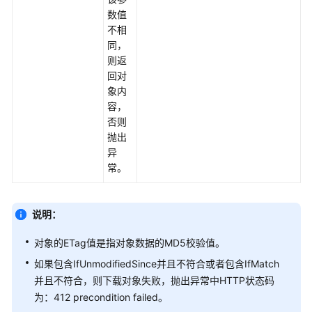
数值
iOS
不相
同，
PHP
则返
回对
使
象内
用
容，
前
否则
须
抛出
知
异
常。
SDK
下
载
说明：
对象的ETag值是指对象数据的MD5校验值。
示
例
如果包含IfUnmodifiedSince并且不符合或者包含IfMatch
程
并且不符合，则下载对象失败，抛出异常中HTTP状态码
序
为：412 precondition failed。