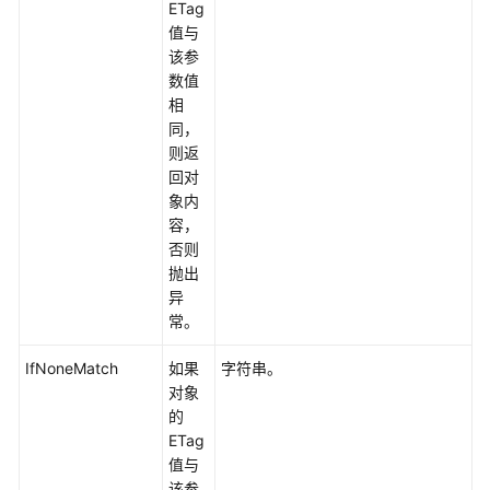
参
ETag
考
值与
该参
SDK
数值
概
相
述
同，
则返
Python
回对
象内
Java
容，
否则
抛出
Go
异
常。
Android
IfNoneMatch
如果
字符串。
C
对象
的
BrowserJS
ETag
值与
.NET
该参