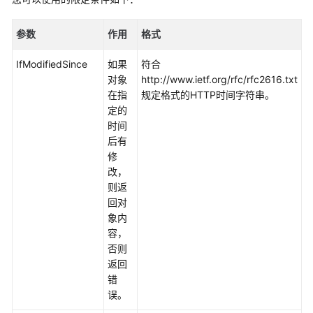
介
绍
参数
作用
格式
计
费
IfModifiedSince
如果
符合
说
对象
http://www.ietf.org/rfc/rfc2616.txt
明
在指
规定格式的HTTP时间字符串。
定的
时间
快
后有
速
修
入
改，
门
则返
回对
用
象内
户
容，
指
否则
南
返回
错
权
误。
限