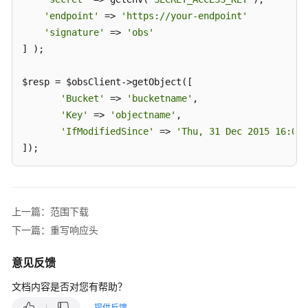
口
'endpoint'
 => 
'https://your-endpoint'
'signature'
 => 
'obs'
对
] );

象
基
$resp = $obsClient->getObject([

础
'Bucket'
 => 
'bucketname'
,

操
'Key'
作
 => 
'objectname'
,

'IfModifiedSince'
 => 
'Thu, 31 Dec 2015 16:00:
上
]);

传
对
printf
(
"RequestId:%s\n"
, $resp[
'RequestId'
象
printf
(
"Object Content:\n"
);

上一篇：范围下载
echo $resp[
'Body'
];
下
下一篇：重写响应头
载
对
意见反馈
象
文档内容是否对您有帮助？
对
提供反馈