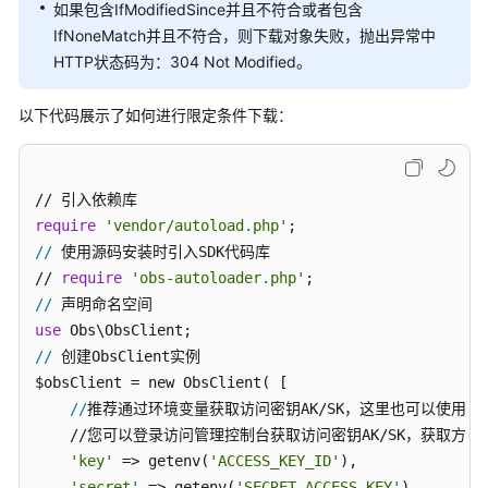
如果包含IfModifiedSince并且不符合或者包含
快
IfNoneMatch并且不符合，则下载对象失败，抛出异常中
速
HTTP状态码为：304 Not Modified。
入
门
以下代码展示了如何进行限定条件下载：
初
始
化
require
'vendor/autoload.php'
桶
//
 使用源码安装时引入SDK代码库

相
// 
require
'obs-autoloader.php'
关
//
接
use
口
//
 创建ObsClient实例

对
$obsClient = new ObsClient( [ 

象
//
推荐通过环境变量获取访问密钥AK/SK，这里也可以使用
相
    //您可以登录访问管理控制台获取访问密钥AK/SK，获取方式请
关
'key'
 => getenv(
'ACCESS_KEY_ID'
),

接
'secret'
 => getenv(
'SECRET_ACCESS_KEY'
),
