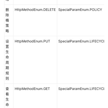
重
命
删
HttpMethodEnum.DELETE
SpecialParamEnum.POLICY
名
除
对
桶
象
策
(Java
略
SDK)
设
HttpMethodEnum.PUT
SpecialParamEnum.LIFECYCLE
截
置
断
生
对
命
象
周
(Java
期
SDK)
规
则
配
查
HttpMethodEnum.GET
SpecialParamEnum.LIFECYCLE
置
看
对
生
象
命
级