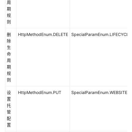
周
WORM
期
保
规
护
则
策
略
删
HttpMethodEnum.DELETE
SpecialParamEnum.LIFECYCLE
(Java
除
SDK)
生
命
修
周
改
期
写
规
对
则
象
(Java
设
HttpMethodEnum.PUT
SpecialParamEnum.WEBSITE
SDK)
置
托
判
管
断
配
对
置
象