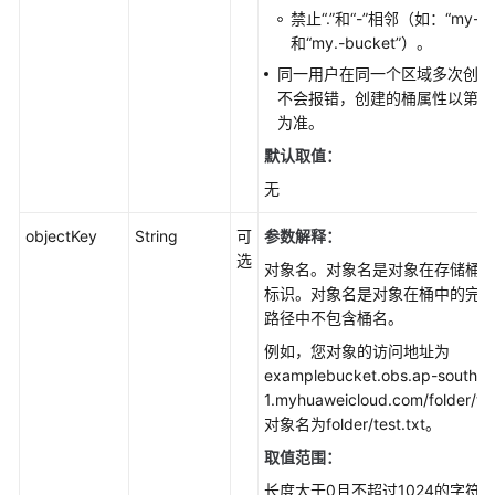
SDK
禁止“.”和“-”相邻（如：“my-.bu
接
和“my.-bucket”）。
口
同一用户在同一个区域多次创建
概
不会报错，创建的桶属性以第一
览
为准。
(Java
SDK)
默认取值：
无
使
用
objectKey
String
可
参数解释：
前
选
对象名。对象名是对象在存储桶
准
标识。对象名是对象在桶中的完
备
路径中不包含桶名。
(Java
SDK)
例如，您对象的访问地址为
examplebucket.obs.ap-southea
下
1.myhuaweicloud.com/folder/te
载
对象名为folder/test.txt。
与
取值范围：
安
长度大于0且不超过1024的字符
装