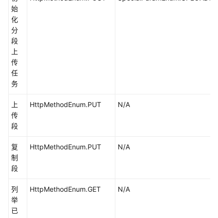
始
Go
化
分
Android
段
上
C
传
任
BrowserJS
务
上
HttpMethodEnum.PUT
N/A
.NET
传
段
iOS
复
HttpMethodEnum.PUT
N/A
PHP
制
段
Node.js
列
HttpMethodEnum.GET
N/A
视
举
频
已
帮