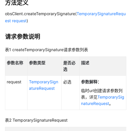
配
方法定义
置
指
obsClient.createTemporarySignature(
TemporarySignatureRequ
南
est
request
)
工
请求参数说明
具
指
表1
createTemporarySignature请求参数列表
南
参数名称
参数类型
是否必
描述
最
选
佳
实
request
TemporarySign
必选
参数解释
：
践
atureRequest
临时url创建请求参数列
表，详见
TemporarySig
API
natureRequest
。
参
考
表2
TemporarySignatureRequest
SDK