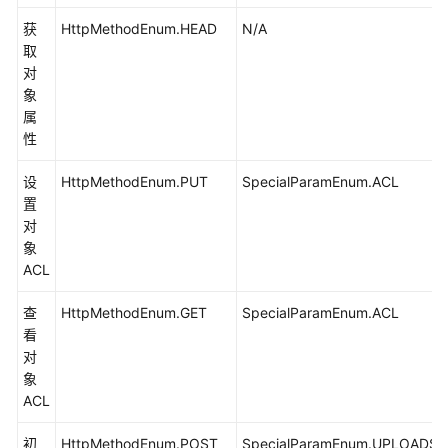
问
获
HttpMethodEnum.HEAD
N/A
题
取
定
对
位
象
(Java
属
SDK)
性
异
设
HttpMethodEnum.PUT
SpecialParamEnum.ACL
常
置
处
对
理
象
(Java
ACL
SDK)
查
HttpMethodEnum.GET
SpecialParamEnum.ACL
常
看
见
对
问
象
题
ACL
(Java
SDK)
初
HttpMethodEnum.POST
SpecialParamEnum.UPLOADS