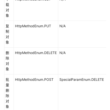
授
载
权
对
访
象
问
(Java
复
HttpMethodEnum.PUT
N/A
SDK)
制
对
象
发
送
删
HttpMethodEnum.DELETE
N/A
请
除
求
对
时
象
添
加
批
HttpMethodEnum.POST
SpecialParamEnum.DELETE
自
量
定
删
义
除
头
对
域
象