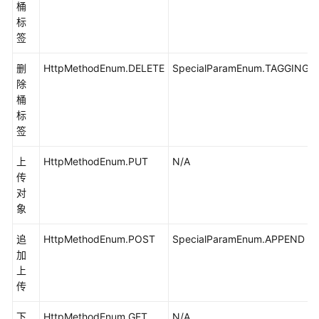
桶
校
标
验
签
文
件
删
HttpMethodEnum.DELETE
SpecialParamEnum.TAGGING
一
除
致
桶
性
标
(Java
签
SDK)
上
HttpMethodEnum.PUT
N/A
对
传
象
对
元
象
数
据
追
HttpMethodEnum.POST
SpecialParamEnum.APPEND
(Java
加
SDK)
上
传
临
时
下
HttpMethodEnum.GET
N/A