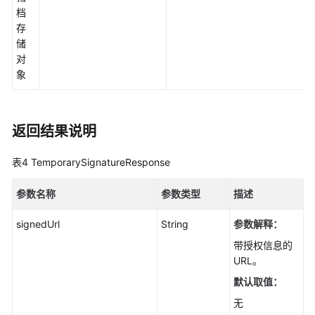
参
档
考
存
储
责
对
任
象
共
担
返回结果说明
云
服
表4
TemporarySignatureResponse
务
等
参数名称
参数类型
描述
级
协
signedUrl
String
参数解释：
议
（SLA）
带授权信息的
URL。
白
默认取值：
皮
无
书