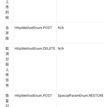
上
助
传
的
常
段
见
问
合
HttpMethodEnum.POST
N/A
题
并
段
产
品
取
HttpMethodEnum.DELETE
N/A
术
消
语
分
段
更
上
多
传
文
任
档
务
恢
HttpMethodEnum.POST
SpecialParamEnum.RESTORE
通
复
用
归