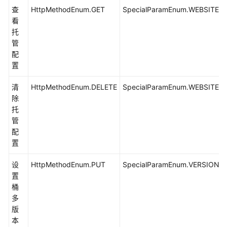
是
查
HttpMethodEnum.GET
SpecialParamEnum.WEBSITE
否
看
存
托
在
管
(Java
配
SDK)
置
分
清
HttpMethodEnum.DELETE
SpecialParamEnum.WEBSITE
段
除
复
托
制
管
(Java
配
SDK)
置
复
设
HttpMethodEnum.PUT
SpecialParamEnum.VERSIONI
制
置
对
桶
象
多
(Java
版
SDK)
本