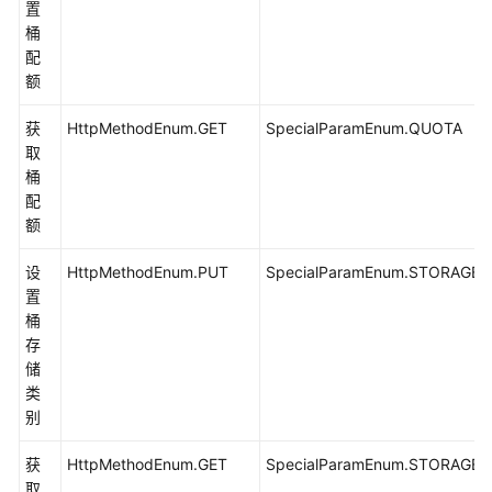
存
置
储
桶
对
配
象
额
(Java
SDK)
获
HttpMethodEnum.GET
SpecialParamEnum.QUOTA
取
断
桶
点
配
续
额
传
设
HttpMethodEnum.PUT
下
SpecialParamEnum.STORAGEP
置
载
桶
(Java
存
SDK)
储
类
下
别
载
对
获
HttpMethodEnum.GET
SpecialParamEnum.STORAGEP
象
取
接