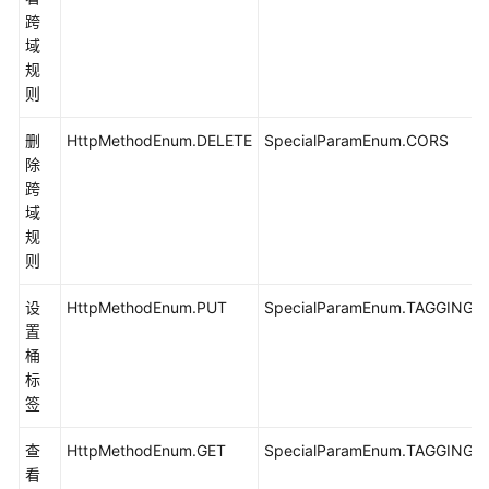
跨
域
生
规
命
则
周
期
删
HttpMethodEnum.DELETE
SpecialParamEnum.CORS
(Java
除
SDK)
跨
域
对
规
象
则
标
签
设
HttpMethodEnum.PUT
SpecialParamEnum.TAGGING
(Java
置
SDK)
桶
标
对
签
象
ACL(Java
查
HttpMethodEnum.GET
SpecialParamEnum.TAGGING
SDK)
看