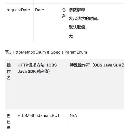
SDK)
requestDate
Date
必
参数解释：
选
上
发起请求的时间。
传
默认取值：
对
无
象
(Java
SDK)
表3
HttpMethodEnum & SpecialParamEnum
下
操
HTTP请求方法（OBS
特殊操作符（OBS Java SDK对
载
作
Java SDK对应值）
对
名
象
(Java
SDK)
对
象
创
HttpMethodEnum.PUT
N/A
下
建
载
桶