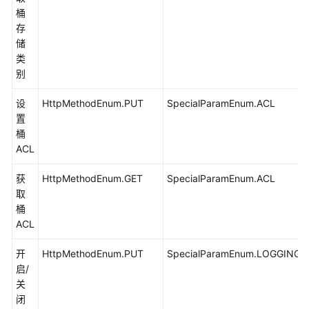
桶
口
存
实
储
现
类
图
别
片
处
设
HttpMethodEnum.PUT
SpecialParamEnum.ACL
理
置
(Java
桶
SDK)
ACL
临
获
HttpMethodEnum.GET
SpecialParamEnum.ACL
时
取
授
桶
权
ACL
方
式
开
HttpMethodEnum.PUT
SpecialParamEnum.LOGGING
实
启/
现
关
图
闭
片