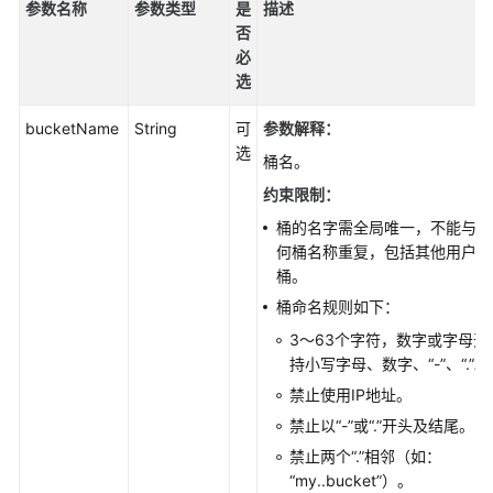
参
参数名称
参数类型
是
描述
考
否
必
SDK
选
概
述
bucketName
String
可
参数解释
：
选
桶名。
Python
约束限制：
Java
桶的名字需全局唯一，不能与已
何桶名称重复，包括其他用户创
桶。
使
用
桶命名规则如下：
前
3～63个字符，数字或字母开
须
持小写字母、数字、“-”、“.”。
知
禁止使用IP地址。
(Java
SDK)
禁止以“-”或“.”开头及结尾。
禁止两个“.”相邻（如：
Java
“my..bucket”）。