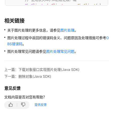
ObsClient
obsClient
=
new
ObsClient
(ak, sk, 
// 使用临时AK/SK和SecurityToken初始化客户端
// ObsClient obsClient = new ObsClient(ak, 
相关链接
try
 {

关于图片处理的更多信息，请参见
图片处理
。
// 通过临时授权方式实现图片处理
图片处理过程中返回的错误码含义、问题原因及处理措施可参考
O
long
expireSeconds
=
3600L
;

BS错误码
。
TemporarySignatureRequest
request
=
new
            request.setBucketName(
"examplebucket"
);

图片处理常见问题请参见
图片处理常见问题
。
            request.setObjectKey(
"objectname.jpg"
);

// 设置图片处理参数，对图片依次进行缩放、旋
            Map<String, Object> queryParams = 
new
H
上一篇：下载对象接口实现图片处理(Java SDK)
            queryParams.put(
"x-image-process"
, 
"ima
下一篇：删除对象(Java SDK)
            request.setQueryParams(queryParams);

// 生成临时授权URL
意见反馈
TemporarySignatureResponse
response
=
 o
            System.out.println(
"getSignedUrl succes
文档内容是否对您有帮助？
            System.out.println(response.getSignedUrl
提供反馈
        } 
catch
 (ObsException e) {

            System.out.println(
"getSignedUrl failed