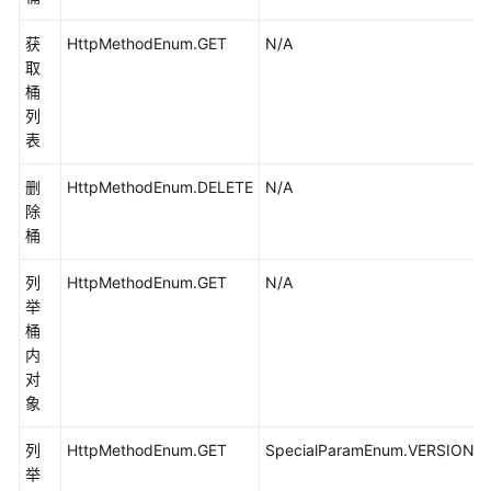
简
介
获
HttpMethodEnum.GET
N/A
(Java
取
SDK)
桶
列
流
表
式
下
删
HttpMethodEnum.DELETE
N/A
载
除
(Java
桶
SDK)
列
HttpMethodEnum.GET
N/A
举
范
桶
围
内
下
对
载
象
(Java
SDK)
列
HttpMethodEnum.GET
SpecialParamEnum.VERSIONS
举
获