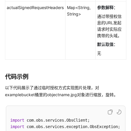
资
actualSignedRequestHeaders
Map<String,
参数解释：
源
String>
通过带授权信
支
息的URL发起
持
请求时实际应
区
携带的头域。
域
默认取值：
无
系
统
权
限
代码示例
以下代码展示了通过临时授权方式实现图片处理，对
examplebucket桶里的objectname.jpg对象进行缩放，旋转。
import
import