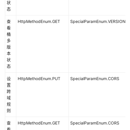
状
列
态
举
对
查
HttpMethodEnum.GET
SpecialParamEnum.VERSIONI
象
看
(Java
桶
SDK)
多
版
列
本
举
状
并
态
行
文
设
HttpMethodEnum.PUT
SpecialParamEnum.CORS
件
置
系
跨
统
域
内
规
对
则
象
查
HttpMethodEnum.GET
(Java
SpecialParamEnum.CORS
看
SDK)