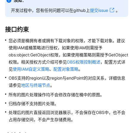
介
须知：
绍
开发过程中，您有任何问题可以在github上
提交issue
。
计
费
接口约束
说
明
您必须是桶拥有者或拥有下载对象的权限，才能下载对象。建议
使用IAM或桶策略进行授权，如果使用IAM则需授予
快
obs:object:GetObject权限，如果使用桶策略则需授予GetObject
速
权限。相关授权方式介绍可参见
OBS权限控制概述
，配置方式详
入
见
使用IAM自定义策略
、
配置对象策略
。
门
OBS支持的region以及region与endPoint的对应关系，详细信息
请参见
地区与终端节点
。
用
户
所有的图片处理操作均不会修改存储在桶中的原图。
指
归档存储不支持图片处理。
南
处理后的图片直接返回浏览器展示，不会保存在OBS中，也不会
占用存储空间，不会产生存储费用。
权
限