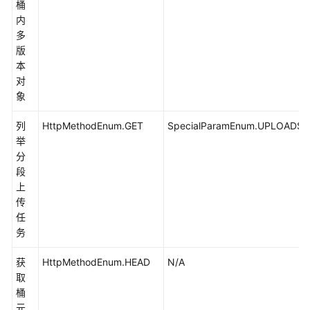
桶
取
内
下
多
载
版
进
本
度
对
(Java
象
SDK)
列
HttpMethodEnum.GET
SpecialParamEnum.UPLOADS
限
举
定
分
条
段
件
上
下
传
载
任
(Java
务
SDK)
获
HttpMethodEnum.HEAD
N/A
重
取
写
桶
响
元