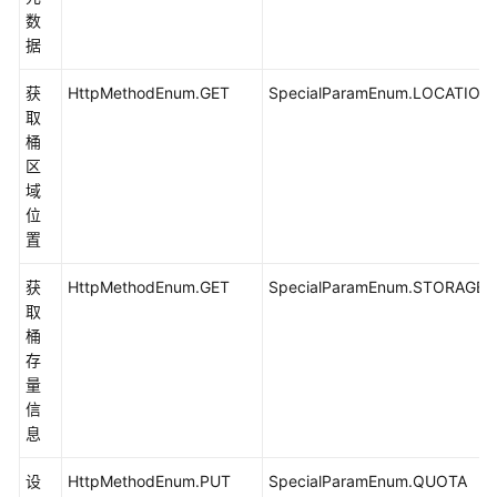
应
数
头
据
(Java
SDK)
获
HttpMethodEnum.GET
SpecialParamEnum.LOCATION
取
获
桶
取
区
自
域
定
位
义
置
元
数
获
HttpMethodEnum.GET
SpecialParamEnum.STORAGEI
据
取
(Java
桶
SDK)
存
量
恢
信
复
息
归
档
设
HttpMethodEnum.PUT
SpecialParamEnum.QUOTA