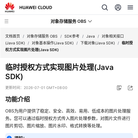
对象存储服务 OBS
文档首页
/
对象存储服务 OBS
/
SDK参考
/
Java
/
对象相关接口
(Java SDK)
/
对象基本操作(Java SDK)
/
下载对象(Java SDK)
/
临时授
权方式实现图片处理(Java SDK)
最
新
临时授权方式实现图片处理(Java
动
SDK)
态
更新时间：
2026-07-01 GMT+08:00
服
务
功能介绍
公
告
OBS为用户提供了稳定、安全、高效、易用、低成本的图片处理服
务。您可以通过临时授权方式传入图片处理参数，对图片文件进行
产
图片剪切、图片缩放、图片水印、格式转换等处理。
品