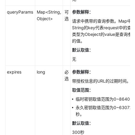
口
queryParams
Map<String,
可
参数解释：
(Java
Object>
选
SDK)
请求中携带的查询参数。Map中
String的key代表request中的
对
类型为Obeject的value是查询
象
的值。
相
默认取值：
关
无
接
口
expires
long
必
参数解释：
(Java
选
SDK)
带授权信息的URL的过期时间。
取值范围：
对
临时密钥取值范围为0~86400
象
基
永久密钥取值范围为0~630720
本
秒。
操
默认取值：
作
300秒
(Java