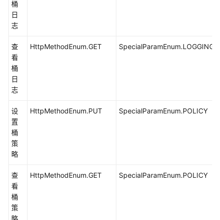
桶
处
日
理
志
(Java
SDK)
查
HttpMethodEnum.GET
SpecialParamEnum.LOGGING
看
删
桶
除
日
对
志
象
(Java
设
HttpMethodEnum.PUT
SpecialParamEnum.POLICY
SDK)
置
桶
创
策
建
略
文
件
查
HttpMethodEnum.GET
SpecialParamEnum.POLICY
夹
看
(Java
桶
SDK)
策
略