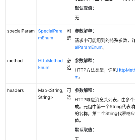
SDK(Java
默认取值：
SDK)
无
快
specialParam
SpecialPara
可
参数解释：
速
mEnum
选
请求中可能用到的特殊参数，详
入
alParamEnum
。
门
(Java
method
HttpMethod
必
参数解释：
SDK)
Enum
选
HTTP方法类型，详见
HttpMetho
初
m
。
始
headers
Map<String,
可
参数解释：
化
String>
选
(Java
HTTP响应消息头列表，由多个元
SDK)
成。元组中第一个String代表响
的名称，第二个String代表响应
桶
值。
相
默认取值：
关
无
接